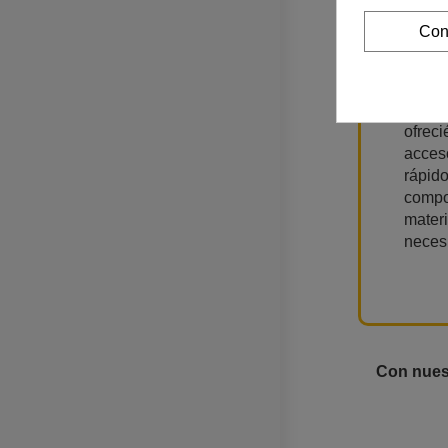
Tambi
Con
apoya
jóven
y mak
Españ
ofrec
acceso
rápido
compo
mater
necesi
Con nuest