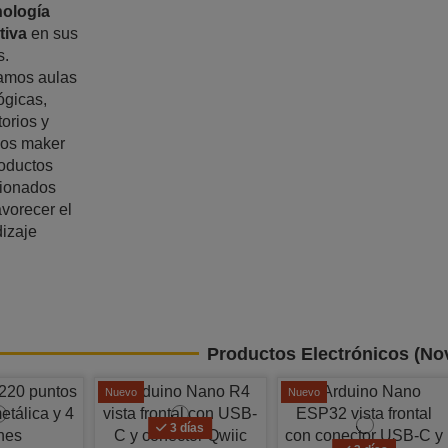
nología
tiva
en sus
s.
amos aulas
ógicas,
torios y
ios maker
oductos
cionados
avorecer el
izaje
Productos Electrónicos (No
Nuevo
Nuevo
3 días