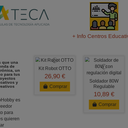
+ Info Centros Educat
 que una
ienda de
Kit Robot OTTO
trónica, un
do para tus
26,90 €
oyectos
Soldador 80W
cativos y
Comprar
reativos
Regulable
10,89 €
roHobby es
Comprar
veedor
to para
s quieren
ar