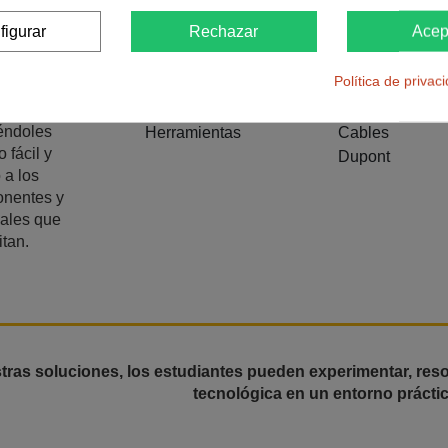
én
figurar
Rechazar
Acep
mos a
es creadores
Política de privac
ers de toda
a,
iéndoles
Herramientas
Cables
 fácil y
Dupont
 a los
nentes y
iales que
tan.
ras soluciones, los estudiantes pueden experimentar, reso
tecnológica en un entorno prácti