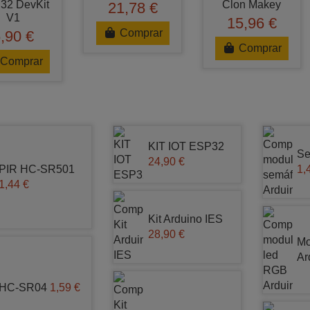
32 DevKit
Clon Makey
21,78 €
V1
15,96 €
Comprar
,90 €
Comprar
Comprar
KIT IOT ESP32
Se
24,90 €
PIR HC-SR501
1,
1,44 €
Kit Arduino IES
28,90 €
Mo
Ar
HC-SR04
1,59 €