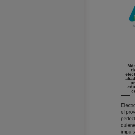
Más
t
elec
alia
pr
edu
c
Elect
el pro
perfec
quiene
impuls