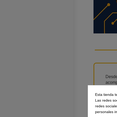
Desde
acom
ciento
educat
Esta tienda t
imple
Las redes soc
de so
redes social
electr
personales i
educat