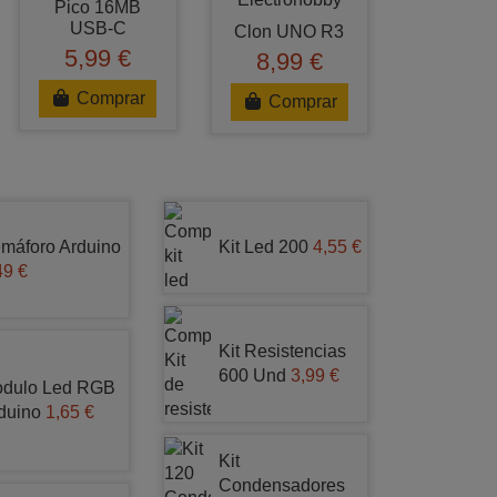
Pico 16MB
USB-C
Clon UNO R3
5,99 €
8,99 €
Comprar
Comprar
máforo Arduino
Kit Led 200
4,55 €
49 €
Kit Resistencias
600 Und
3,99 €
dulo Led RGB
duino
1,65 €
Kit
Condensadores