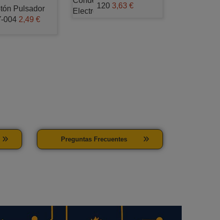
120
3,63 €
tón Pulsador
-004
2,49 €
Preguntas Frecuentes