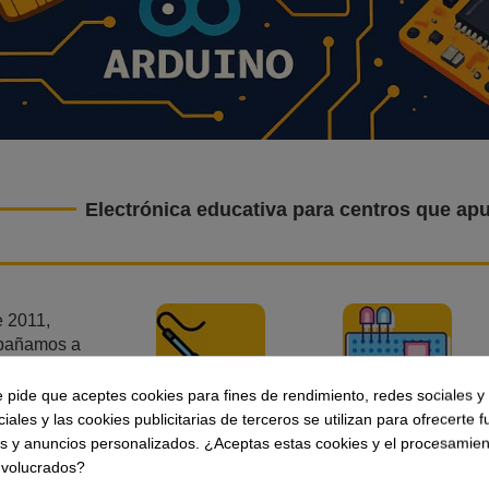
Electrónica educativa para centros que apu
 2011,
pañamos a
s de centros
ivos en la
e pide que aceptes cookies para fines de rendimiento, redes sociales y 
mentación
iales y las cookies publicitarias de terceros se utilizan para ofrecerte 
luciones de
es y anuncios personalizados. ¿Aceptas estas cookies y el procesamien
Soldadura
Protoboard
ónica
nvolucrados?
iva.