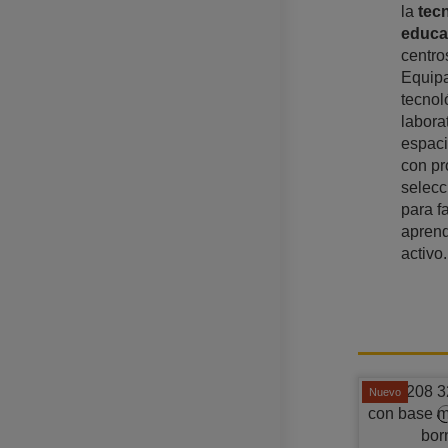
la
tec
educa
centro
Equip
tecnol
labora
espac
con pr
selec
para f
aprend
activo.
Nuevo