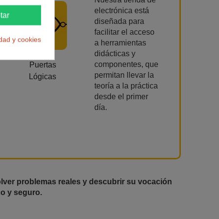
electrónica está
tar
diseñada para
facilitar el acceso
idad y cookies
a herramientas
didácticas y
componentes, que
Puertas
permitan llevar la
Lógicas
teoría a la práctica
desde el primer
día.
lver problemas reales y descubrir su vocación
co y seguro.