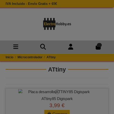
IVA Incluido - Envío Gratis + 65€
0
Inicio
Microcontrolador
ATtiny
ATtiny
ATtiny85 Digispark
3,99 €
Comprar