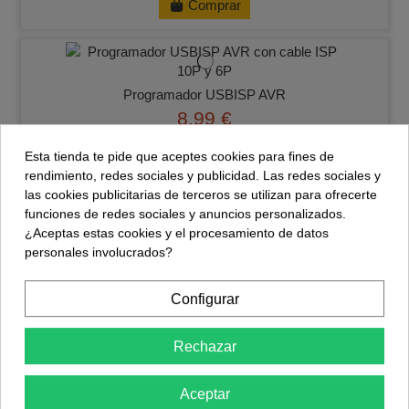
Comprar
Programador USBISP AVR
8,99 €
Comprar
Esta tienda te pide que aceptes cookies para fines de
rendimiento, redes sociales y publicidad. Las redes sociales y
las cookies publicitarias de terceros se utilizan para ofrecerte
funciones de redes sociales y anuncios personalizados.
¿Aceptas estas cookies y el procesamiento de datos
ATtiny85 PU-DIP8
personales involucrados?
2,99 €
Comprar
Configurar
Rechazar
ATtiny13A PU-DIP8
Aceptar
1,95 €