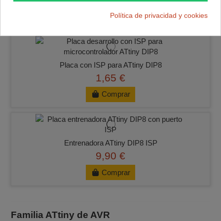
Política de privacidad y cookies
Comprar
Placa con ISP para ATtiny DIP8
1,65 €
Comprar
Entrenadora ATtiny DIP8 ISP
9,90 €
Comprar
Familia ATtiny de AVR