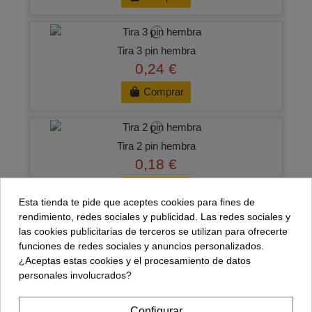
Tira 3 pin hembra
0,24 €
Comprar
Tira 2 pin hembra
0,18 €
Comprar
Esta tienda te pide que aceptes cookies para fines de
rendimiento, redes sociales y publicidad. Las redes sociales y
las cookies publicitarias de terceros se utilizan para ofrecerte
Tira 6 pin hembra 11mm
funciones de redes sociales y anuncios personalizados.
0,36 €
¿Aceptas estas cookies y el procesamiento de datos
personales involucrados?
Comprar
Configurar