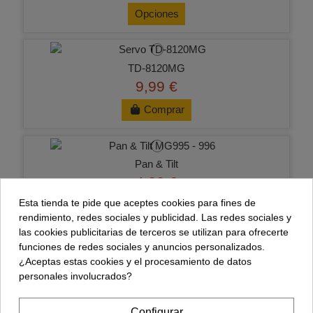
Opciones
TD-8120MG
9,99 €
Comprar
Pan & Tilt
4,99 €
Esta tienda te pide que aceptes cookies para fines de
Comprar
rendimiento, redes sociales y publicidad. Las redes sociales y
las cookies publicitarias de terceros se utilizan para ofrecerte
funciones de redes sociales y anuncios personalizados.
¿Aceptas estas cookies y el procesamiento de datos
PCA9685 Controladora 16 servos
personales involucrados?
3,65 €
Configurar