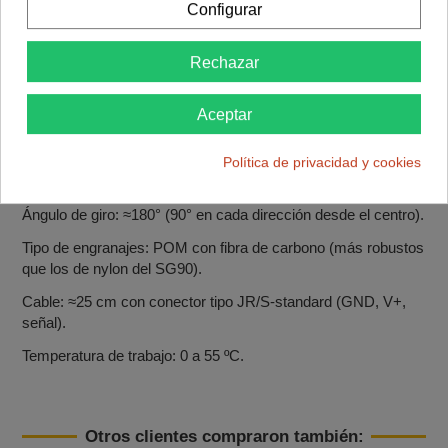
Configurar
Ficha técnica SG92R
Peso: ≈9 g.
Rechazar
Dimensiones: aprox. 23 × 12,2 × 27 mm.
Aceptar
Tensión de funcionamiento: 4,8–6 V (óptimo 4,8 V).
Par máximo (stall torque): hasta 2,5 kg·cm a 4,8 V.
Política de privacidad y cookies
Velocidad: 0,1 s/60° a 4,8 V (≈0,08 s/60° a 6 V).
Ángulo de giro: ≈180° (90° en cada dirección desde el centro).
Tipo de engranajes: POM con fibra de carbono (más robustos
que los de nylon del SG90).
Cable: ≈25 cm con conector tipo JR/S‑standard (GND, V+,
señal).
Temperatura de trabajo: 0 a 55 ºC.
Otros clientes compraron también: