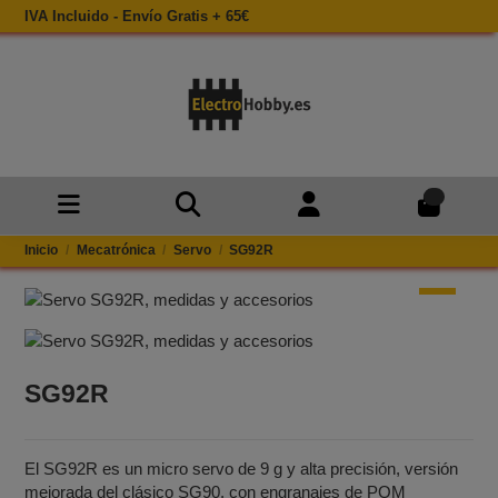
IVA Incluido - Envío Gratis + 65€
0
Inicio
Mecatrónica
Servo
SG92R
SG92R
El SG92R es un micro servo de 9 g y alta precisión, versión
mejorada del clásico SG90, con engranajes de POM