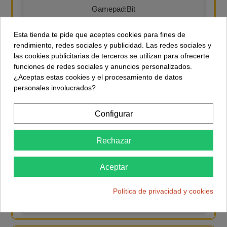
Gamepad:Bit
17,40 €
Esta tienda te pide que aceptes cookies para fines de
Comprar
rendimiento, redes sociales y publicidad. Las redes sociales y
las cookies publicitarias de terceros se utilizan para ofrecerte
funciones de redes sociales y anuncios personalizados.
¿Aceptas estas cookies y el procesamiento de datos
Piano:Bit
personales involucrados?
14,90 €
Configurar
Comprar
Rechazar
Aceptar
Extension Board T
4,49 €
Política de privacidad y cookies
Comprar