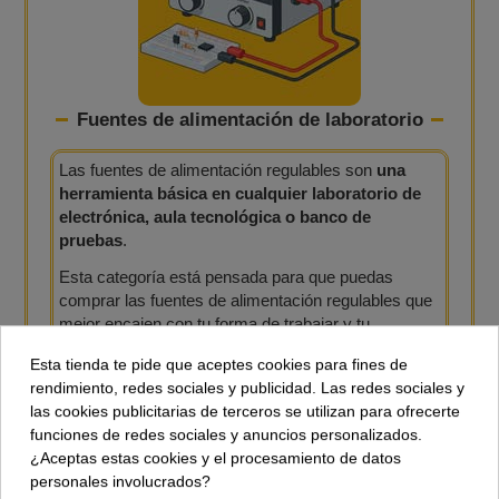
Fuentes de alimentación de laboratorio
Las fuentes de alimentación regulables son
una
herramienta básica en cualquier laboratorio de
electrónica, aula tecnológica o banco de
pruebas
.
Esta categoría está pensada para que puedas
comprar las fuentes de alimentación regulables que
mejor encajen con tu forma de trabajar y tu
presupuesto.
Modelos sencillos con mandos
Esta tienda te pide que aceptes cookies para fines de
claros, protección contra cortocircuitos, lectura
rendimiento, redes sociales y publicidad. Las redes sociales y
digital, limitación ajustable y potencia suficiente
.
las cookies publicitarias de terceros se utilizan para ofrecerte
funciones de redes sociales y anuncios personalizados.
¿Aceptas estas cookies y el procesamiento de datos
personales involucrados?
Fuente de alimentacion regulable