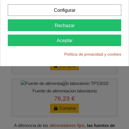
16,94 €
Configurar
Comprar
Rechazar
Aceptar
Fuente de alimentacion de laboratorio
Política de privacidad y cookies
69,89 €
Comprar
Fuente de alimentacion laboratorio
76,23 €
Comprar
A diferencia de los
alimentadores fijos
,
las fuentes de