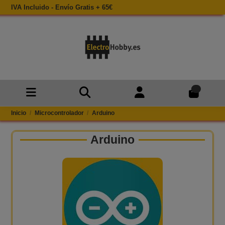
IVA Incluido - Envío Gratis + 65€
0
Inicio
Microcontrolador
Arduino
Arduino