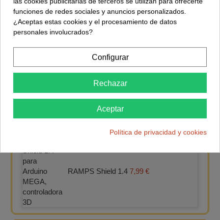
las cookies publicitarias de terceros se utilizan para ofrecerte
Nuevo
3 días
funciones de redes sociales y anuncios personalizados.
¿Aceptas estas cookies y el procesamiento de datos
Placa GIGA R1 WiFi
personales involucrados?
89,90 €
Comprar
Configurar
Shield MEGA
Rechazar
Aceptar
Proto Shield Mega V3
2,99 €
Política de privacidad y cookies
RAMPS Shield 1.4
7,99 €