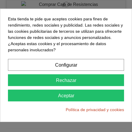
Caja de Resistencias
16,99 €
Esta tienda te pide que aceptes cookies para fines de
rendimiento, redes sociales y publicidad. Las redes sociales y
Comprar
las cookies publicitarias de terceros se utilizan para ofrecerte
funciones de redes sociales y anuncios personalizados.
¿Aceptas estas cookies y el procesamiento de datos
personales involucrados?
6 Puntas de prueba gancho
1,75 €
Configurar
Comprar
Rechazar
Juego Puntas de prueba
Aceptar
2,10 €
Política de privacidad y cookies
Comprar