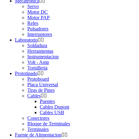
Mecatrónica
Servo
Motor DC
Motor PAP
Reles
Pulsadores
Interruptores
Laboratorio
Soldadura
Herramientas
Instrumentacion
Volt - Amp
Tornilleria
Prototipado
Protoboard
Placa Universal
Tiras de Pines
Cables
Puentes
Cables Dupont
Cables USB
Conectores
Bloque de Terminales
Terminales
Fuente de Alimentacion