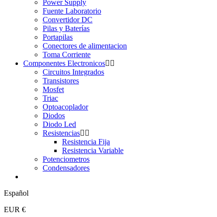
Power Supply
Fuente Laboratorio
Convertidor DC
Pilas y Baterías
Portapilas
Conectores de alimentacion
Toma Corriente
Componentes Electronicos
Circuitos Integrados
Transistores
Mosfet
Triac
Optoacoplador
Diodos
Diodo Led
Resistencias
Resistencia Fija
Resistencia Variable
Potenciometros
Condensadores
Español
EUR €