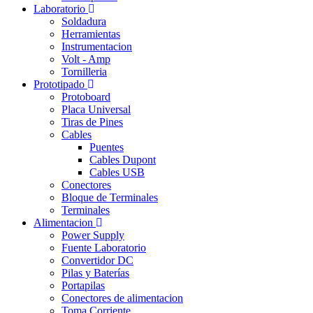
Laboratorio
Soldadura
Herramientas
Instrumentacion
Volt - Amp
Tornilleria
Prototipado
Protoboard
Placa Universal
Tiras de Pines
Cables
Puentes
Cables Dupont
Cables USB
Conectores
Bloque de Terminales
Terminales
Alimentacion
Power Supply
Fuente Laboratorio
Convertidor DC
Pilas y Baterías
Portapilas
Conectores de alimentacion
Toma Corriente