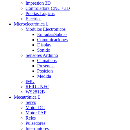
Impresion 3D
Controladora CNC / 3D
Puertas Lógicas
Electrica
Microelectrónica
Modulos Electronicos
Entradas/Salidas
Comunicaciones
Display
Sonido
Sensores Arduino
Climaticos
Presencia
Posicion
Medida
IMU
RFID - NFC
WS2812B
Mecatrónica
Servo
Motor DC
Motor PAP
Reles
Pulsadores
Interruptores