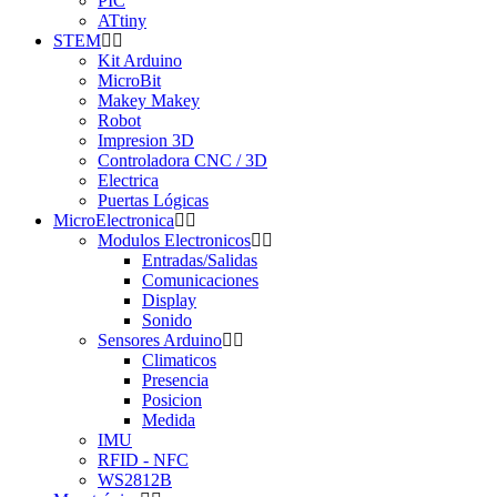
PIC
ATtiny
STEM
Kit Arduino
MicroBit
Makey Makey
Robot
Impresion 3D
Controladora CNC / 3D
Electrica
Puertas Lógicas
MicroElectronica
Modulos Electronicos
Entradas/Salidas
Comunicaciones
Display
Sonido
Sensores Arduino
Climaticos
Presencia
Posicion
Medida
IMU
RFID - NFC
WS2812B