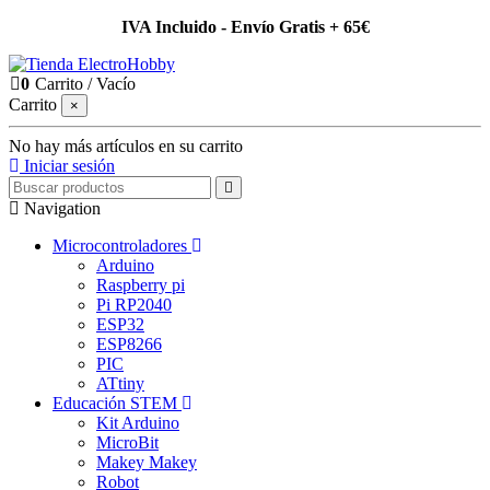
IVA Incluido - Envío Gratis + 65€
0
Carrito
/
Vacío
Carrito
×
No hay más artículos en su carrito
Iniciar sesión
Navigation
Microcontroladores
Arduino
Raspberry pi
Pi RP2040
ESP32
ESP8266
PIC
ATtiny
Educación STEM
Kit Arduino
MicroBit
Makey Makey
Robot