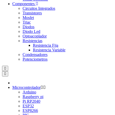
Componentes
Circuitos Integrados
Transistores
Mosfet
Triac
Diodos
Diodo Led
Optoacoplador
Resistencias
Resistencia Fija
Resistencia Variable
Condensadores
Potenciometros
Microcontrolador
Arduino
Raspberry pi
Pi RP2040
ESP32
ESP8266