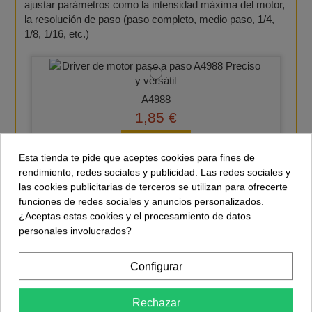
ajustar parámetros como la intensidad máxima del motor,
la resolución de paso (paso completo, medio paso, 1/4,
1/8, 1/16, etc.)
A4988
1,85 €
Comprar
Esta tienda te pide que aceptes cookies para fines de
rendimiento, redes sociales y publicidad. Las redes sociales y
las cookies publicitarias de terceros se utilizan para ofrecerte
funciones de redes sociales y anuncios personalizados.
DRV8825
¿Aceptas estas cookies y el procesamiento de datos
2,49 €
personales involucrados?
Comprar
Configurar
Rechazar
LV8729