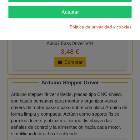
4,99 €
Aceptar
Comprar
Política de privacidad y cookies
A3697 EasyDriver V44
3,48 €
Comprar
Arduino Stepper Driver​
Arduino stepper driver shields, placas tipo CNC shield,
son bases pensadas para montar y organizar varios
drivers de motor paso a paso sobre una placa Arduino de
forma limpia y compacta. Actúan como soporte físico
para los drivers y al mismo tiempo distribuyen las
señales de control y la alimentación hacia cada motor,
simplificando mucho el cableado.