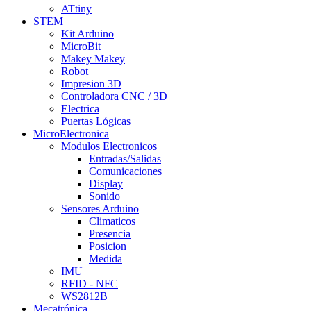
ATtiny
STEM
Kit Arduino
MicroBit
Makey Makey
Robot
Impresion 3D
Controladora CNC / 3D
Electrica
Puertas Lógicas
MicroElectronica
Modulos Electronicos
Entradas/Salidas
Comunicaciones
Display
Sonido
Sensores Arduino
Climaticos
Presencia
Posicion
Medida
IMU
RFID - NFC
WS2812B
Mecatrónica