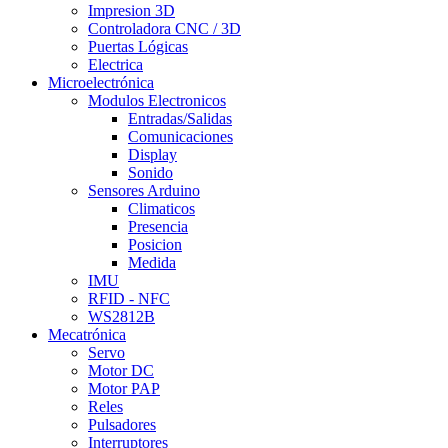
Impresion 3D
Controladora CNC / 3D
Puertas Lógicas
Electrica
Microelectrónica
Modulos Electronicos
Entradas/Salidas
Comunicaciones
Display
Sonido
Sensores Arduino
Climaticos
Presencia
Posicion
Medida
IMU
RFID - NFC
WS2812B
Mecatrónica
Servo
Motor DC
Motor PAP
Reles
Pulsadores
Interruptores