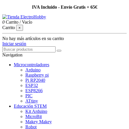
IVA Incluido - Envío Gratis + 65€
0
Carrito
/
Vacío
Carrito
×
No hay más artículos en su carrito
Iniciar sesión
Navigation
Microcontroladores
Arduino
Raspberry pi
Pi RP2040
ESP32
ESP8266
PIC
ATtiny
Educación STEM
Kit Arduino
MicroBit
Makey Makey
Robot