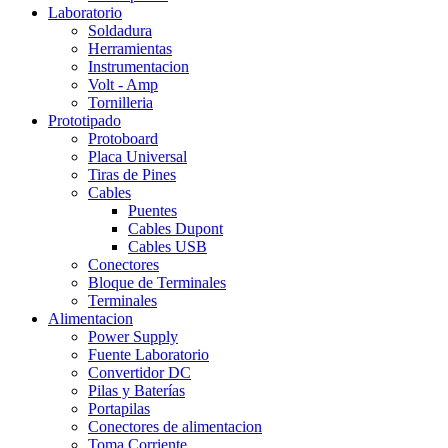
Laboratorio
Soldadura
Herramientas
Instrumentacion
Volt - Amp
Tornilleria
Prototipado
Protoboard
Placa Universal
Tiras de Pines
Cables
Puentes
Cables Dupont
Cables USB
Conectores
Bloque de Terminales
Terminales
Alimentacion
Power Supply
Fuente Laboratorio
Convertidor DC
Pilas y Baterías
Portapilas
Conectores de alimentacion
Toma Corriente