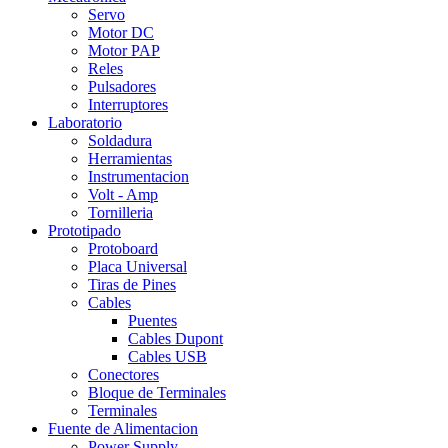
Servo
Motor DC
Motor PAP
Reles
Pulsadores
Interruptores
Laboratorio
Soldadura
Herramientas
Instrumentacion
Volt - Amp
Tornilleria
Prototipado
Protoboard
Placa Universal
Tiras de Pines
Cables
Puentes
Cables Dupont
Cables USB
Conectores
Bloque de Terminales
Terminales
Fuente de Alimentacion
Power Supply