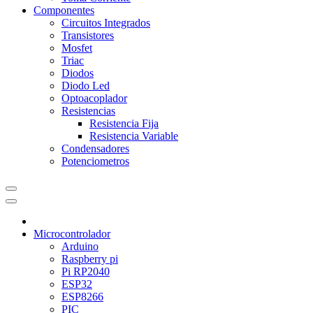
Componentes
Circuitos Integrados
Transistores
Mosfet
Triac
Diodos
Diodo Led
Optoacoplador
Resistencias
Resistencia Fija
Resistencia Variable
Condensadores
Potenciometros
Microcontrolador
Arduino
Raspberry pi
Pi RP2040
ESP32
ESP8266
PIC