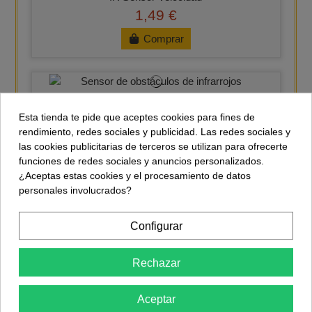
1,49 €
Comprar
Obstáculos IR
1,44 €
Esta tienda te pide que aceptes cookies para fines de
rendimiento, redes sociales y publicidad. Las redes sociales y
Comprar
las cookies publicitarias de terceros se utilizan para ofrecerte
funciones de redes sociales y anuncios personalizados.
¿Aceptas estas cookies y el procesamiento de datos
personales involucrados?
CNY70
0,65 €
Configurar
Comprar
Rechazar
Aceptar
TCRT5000