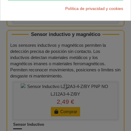
0,54 €
Política de privacidad y cookies
Comprar
Sensor inductivo y magnético
Los sensores inductivos y magnéticos permiten la
detección precisa de posición sin contacto. Los
inductivos detectan materiales metálicos y los
magnéticos imanes o materiales ferromagnéticos.
Permiten reconocer movimientos, posiciones o límites sin
desgaste ni mantenimiento.
LJ12A3-4-Z/BY
2,49 €
Comprar
Sensor Inductivo