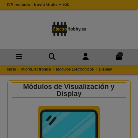
IVA Incluido - Envío Gratis + 65€
0
Inicio
MicroElectronica
Modulos Electronicos
Display
Módulos de Visualización y
Display