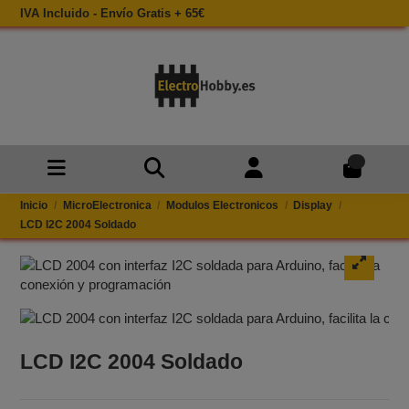
IVA Incluido - Envío Gratis + 65€
0
Inicio
MicroElectronica
Modulos Electronicos
Display
LCD I2C 2004 Soldado
LCD I2C 2004 Soldado