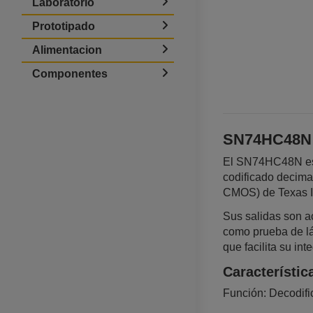
Laboratorio
Prototipado
Alimentacion
Componentes
SN74HC48N –
El SN74HC48N es u
codificado decima
CMOS) de Texas In
Sus salidas son ac
como prueba de lám
que facilita su in
Característic
Función: Decodifi