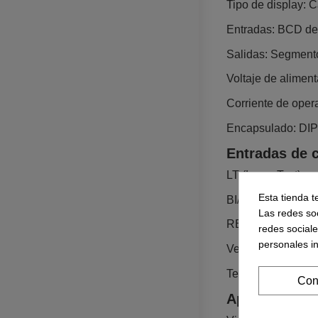
Tipo de display: 
Entradas: BCD de 4
Salidas: Segmentos 
Voltaje de aliment
Corriente de opera
Encapsulado: DIP-
Entradas de c
LT (Lamp Test): a
Esta tienda t
BI/RBO (Blanking 
Las redes soc
RBI: entrada de s
redes social
personales i
Velocidad: Conmut
Temperatura de tr
Con
Aplicaciones