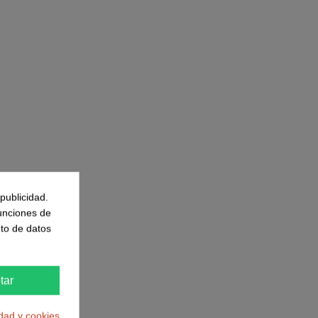
publicidad.
n de ceros
funciones de
to de datos
tar
idad y cookies