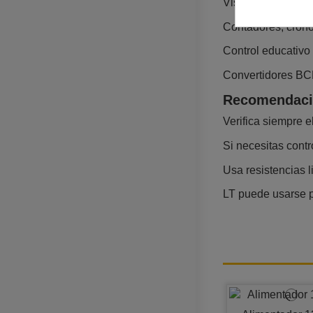
Visualización num
Contadores, cronó
Control educativo
Convertidores BCD
Recomendaci
Verifica siempre 
Si necesitas cont
Usa resistencias l
LT puede usarse pa