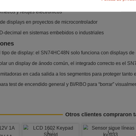
érica en instrumentos y paneles digitales
metros y relojes electrónicos
 de displays en proyectos de microcontrolador
-decimal en sistemas embebidos o industriales
ones
el tipo de display: el SN74HC48N solo funciona con displays d
rolar un display de ánodo común, el integrado correcto es el S
imitadoras en cada salida a los segmentos para proteger tanto e
ra test de encendido general y BI/RBO para “borrar” visualmente
Otros clientes compraron 