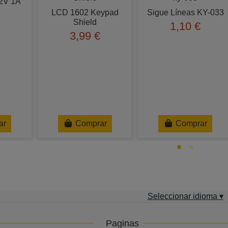
12V 1A
LCD 1602 Keypad
Sigue Líneas KY-033
Shield
1,10 €
3,99 €
ar
Comprar
Comprar
Seleccionar idioma ▾
Paginas