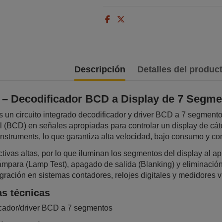
Descripción
Detalles del produc
 Decodificador BCD a Display de 7 Segm
n circuito integrado decodificador y driver BCD a 7 segmentos
l (BCD) en señales apropiadas para controlar un display de cá
struments, lo que garantiza alta velocidad, bajo consumo y co
tivas altas, por lo que iluminan los segmentos del display al ap
para (Lamp Test), apagado de salida (Blanking) y eliminación d
tegración en sistemas contadores, relojes digitales y medidores v
as técnicas
cador/driver BCD a 7 segmentos