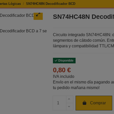
ertas Lógicas
SN74HC48N Decodificador BCD
de SN74HC48N Decodificador BCD
SN74HC48N Decodif
Circuito integrado SN74HC48N: d
segmentos de cátodo común. Entr
lámpara y compatibilidad TTL/C
Disponible
0,80 €
IVA incluido
Envío en el mismo día pagando an
tu pedido mañana mismo!
Cantidad de unidades
Comprar