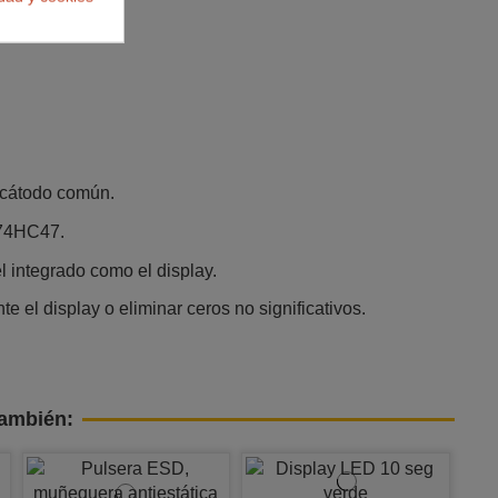
e cátodo común.
N74HC47.
l integrado como el display.
 el display o eliminar ceros no significativos.
también: