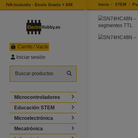
IVA Incluido - Envío Gratis + 65€
Inicio
STEM
Pu
Ampliar imagen 
Carrito
/
Vacío
Iniciar sesión
Microcontroladores
Educación STEM
Microelectrónica
Mecatrónica