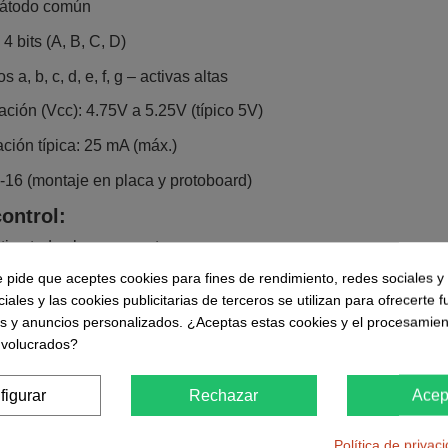
Cátodo común
 bits (A, B, C, D)
a, b, c, d, e, f, g – activas altas
ación (Vcc): 4.75V a 5.25V (típico 5V)
ción típica: 25 mA (máx.)
16 (montaje en placa y protoboard)
ontrol:
ctiva todos los segmentos
e pide que aceptes cookies para fines de rendimiento, redes sociales y 
Input / Ripple Blanking Output): apagado de display o supresió
iales y las cookies publicitarias de terceros se utilizan para ofrecerte 
upresión de ceros
es y anuncios personalizados. ¿Aceptas estas cookies y el procesamien
nvolucrados?
ación rápida típica de la serie HC
abajo: -40°C a +125°C
figurar
Rechazar
Acep
 recomendadas
Política de privac