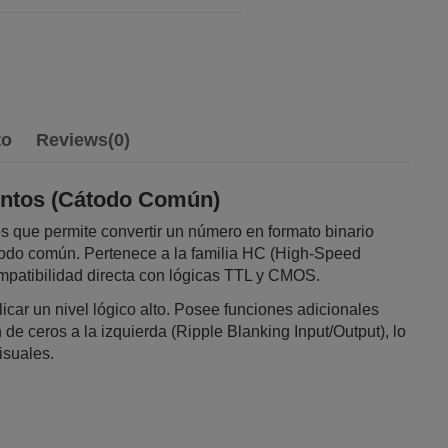
to
Reviews
(0)
entos (Cátodo Común)
 que permite convertir un número en formato binario
todo común. Pertenece a la familia HC (High-Speed
mpatibilidad directa con lógicas TTL y CMOS.
licar un nivel lógico alto. Posee funciones adicionales
e ceros a la izquierda (Ripple Blanking Input/Output), lo
isuales.