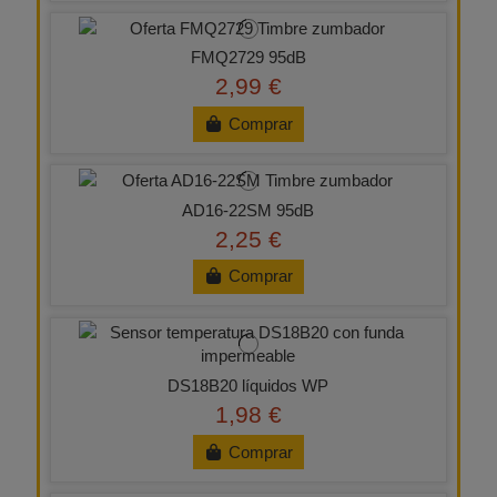
FMQ2729 95dB
2,99 €
Comprar
AD16-22SM 95dB
2,25 €
Comprar
DS18B20 líquidos WP
1,98 €
Comprar