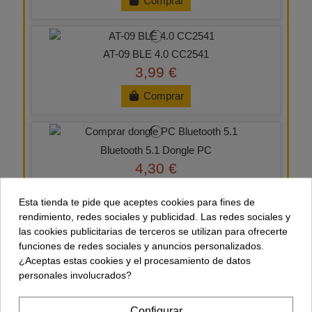
Comprar
AT-09 BLE 4.0 CC2541
3,99 €
Comprar
Bluetooth 5.1 Dongle PC
4,30 €
Comprar
Esta tienda te pide que aceptes cookies para fines de
rendimiento, redes sociales y publicidad. Las redes sociales y
las cookies publicitarias de terceros se utilizan para ofrecerte
FT232RL
funciones de redes sociales y anuncios personalizados.
¿Aceptas estas cookies y el procesamiento de datos
1,99 €
personales involucrados?
Comprar
Configurar