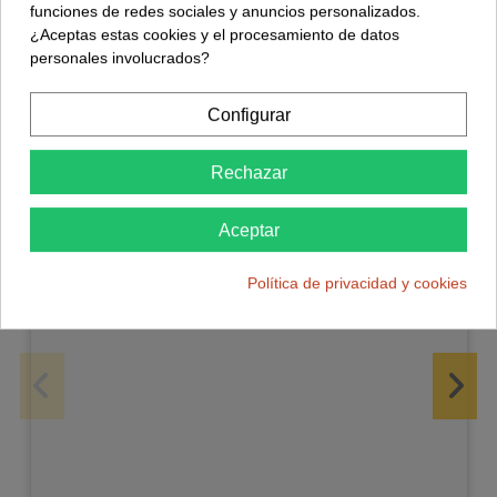
funciones de redes sociales y anuncios personalizados.
Descargar Software
¿Aceptas estas cookies y el procesamiento de datos
personales involucrados?
Accesorios
Configurar
Rechazar
Multifilar 8x 0,22mm
0,99 €
Aceptar
Política de privacidad y cookies