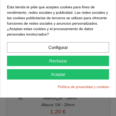
Descripción
Esta tienda te pide que aceptes cookies para fines de
Detalles del producto
rendimiento, redes sociales y publicidad. Las redes sociales y
las cookies publicitarias de terceros se utilizan para ofrecerte
Reviews
(1)
funciones de redes sociales y anuncios personalizados.
¿Aceptas estas cookies y el procesamiento de datos
personales involucrados?
Mini Motor Vibrador 3V sin nucleo con cables soldados.
Voltaje: 2,5 a 4 Vdc
Configurar
Consumo: 90 a 120 mA
RPM: 11000 Aprox
Rechazar
Medidas: 11,5 x 5 mm
Aceptar
Otros clientes compraron también:
Política de privacidad y cookies
Altavoz 1W - 28mm
1,20 €