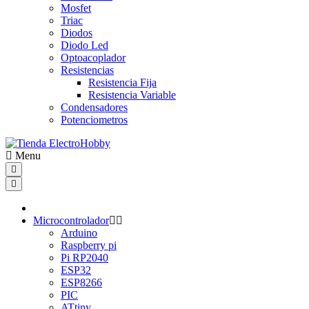
Mosfet
Triac
Diodos
Diodo Led
Optoacoplador
Resistencias
Resistencia Fija
Resistencia Variable
Condensadores
Potenciometros
Menu
Microcontrolador
Arduino
Raspberry pi
Pi RP2040
ESP32
ESP8266
PIC
ATtiny