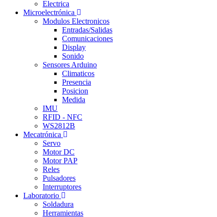
Electrica
Microelectrónica
Modulos Electronicos
Entradas/Salidas
Comunicaciones
Display
Sonido
Sensores Arduino
Climaticos
Presencia
Posicion
Medida
IMU
RFID - NFC
WS2812B
Mecatrónica
Servo
Motor DC
Motor PAP
Reles
Pulsadores
Interruptores
Laboratorio
Soldadura
Herramientas