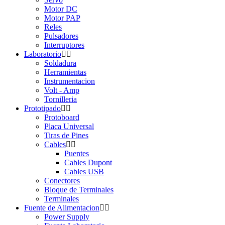
Motor DC
Motor PAP
Reles
Pulsadores
Interruptores
Laboratorio
Soldadura
Herramientas
Instrumentacion
Volt - Amp
Tornilleria
Prototipado
Protoboard
Placa Universal
Tiras de Pines
Cables
Puentes
Cables Dupont
Cables USB
Conectores
Bloque de Terminales
Terminales
Fuente de Alimentacion
Power Supply