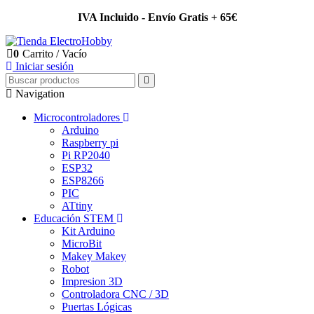
IVA Incluido - Envío Gratis + 65€
0
Carrito
/
Vacío
Iniciar sesión
Navigation
Microcontroladores
Arduino
Raspberry pi
Pi RP2040
ESP32
ESP8266
PIC
ATtiny
Educación STEM
Kit Arduino
MicroBit
Makey Makey
Robot
Impresion 3D
Controladora CNC / 3D
Puertas Lógicas