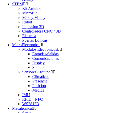
STEM
Kit Arduino
MicroBit
Makey Makey
Robot
Impresion 3D
Controladora CNC / 3D
Electrica
Puertas Lógicas
MicroElectronica
Modulos Electronicos
Entradas/Salidas
Comunicaciones
Display
Sonido
Sensores Arduino
Climaticos
Presencia
Posicion
Medida
IMU
RFID - NFC
WS2812B
Mecatrónica
Servo