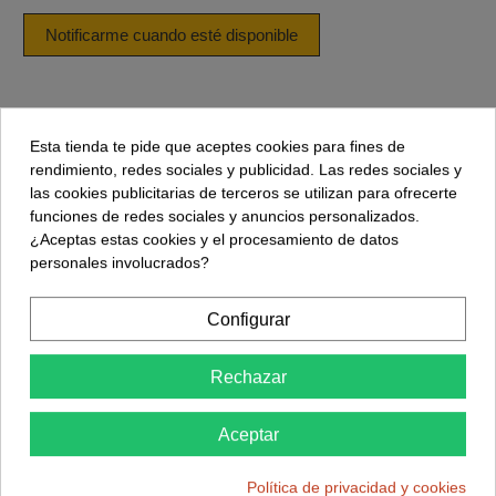
Esta tienda te pide que aceptes cookies para fines de
Descripción
rendimiento, redes sociales y publicidad. Las redes sociales y
las cookies publicitarias de terceros se utilizan para ofrecerte
Detalles del producto
funciones de redes sociales y anuncios personalizados.
¿Aceptas estas cookies y el procesamiento de datos
Reviews
(2)
personales involucrados?
Pulsador de excelente calidad y robustez. Facilmente
Configurar
personalizable gracias a su tecla porta etiquetas.
Ideal para tus proyectos con Arduino y Microcontrolador.
Rechazar
Medidas: 12 x 12 x 7,3
Aceptar
Contacto: SPST - NO
Max: 24 Vdc - 50 mA
Política de privacidad y cookies