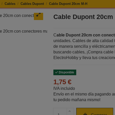
Cables
Cables Dupont
Cable Dupont 20cm M-H
e Cable Dupont 20cm M-H
Cable Dupont 20cm
C
able Dupont 20cm con conec
unidades. Cables de alta calidad
de manera sencilla y eléctricame
buscando cables, ¡Compra cable 
ElectroHobby y lleva tus creacione
Disponible
1,75 €
IVA incluido
Envío en el mismo día pagando an
tu pedido mañana mismo!
Cantidad de unidades