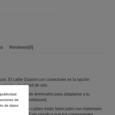
to
Reviews
(0)
icos. El cable Dupont con conectores es la opción
contacto y facilidad de uso.
publicidad.
colores y tipos de terminales para adaptarse a tu
funciones de
de desarrollo y protoboard.
to de datos
la conexión. Estos cables están fabricados con materiales
tencia eléctrica. Esto significa que tus componentes