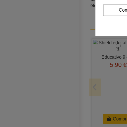
electrónicos funci
Con
Educativo 9 
5,90 €
Compr