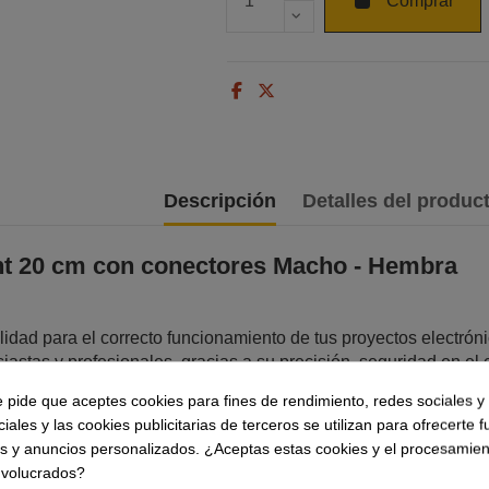
Comprar
Descripción
Detalles del produc
t 20 cm con conectores Macho - Hembra
idad para el correcto funcionamiento de tus proyectos electrón
siastas y profesionales, gracias a su precisión, seguridad en el 
e pide que aceptes cookies para fines de rendimiento, redes sociales y 
de cable Dupont con conectores ofrece variedad de longitudes, 
iales y las cookies publicitarias de terceros se utilizan para ofrecerte 
les para prototipado, circuitos o realizar conexiones en placas 
es y anuncios personalizados. ¿Aceptas estas cookies y el procesamien
terística de el cable Dupont con terminales es su precisión en 
nvolucrados?
e garantizan una transferencia de señal óptima y una baja resis