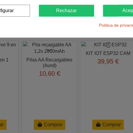
onarán de manera eficiente y segura, sin interrupciones ni interf
figurar
Rechazar
Acep
Política de privac
Otros clientes compraron 
KIT IOT ESP32 CAM
en 1
Pilas AA Recargables
39,95 €
(4und)
10,60 €
ar
Comprar
Comprar