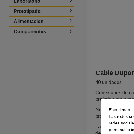
Laboratorio
Prototipado
Alimentacion
Componentes
Cable Dupon
40 unidades
Conexiones de cal
preferida por entu
Esta tienda t
Nuestra selección 
Las redes soc
proyecto, son idea
redes social
La principal carac
personales i
de alta calidad qu