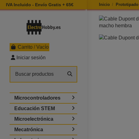
IVA Incluido - Envío Gratis + 65€
Inicio
Prototipado
Ampliar imagen d
Carrito
/
Vacío
Iniciar sesión
Microcontroladores
Educación STEM
Microelectrónica
Mecatrónica