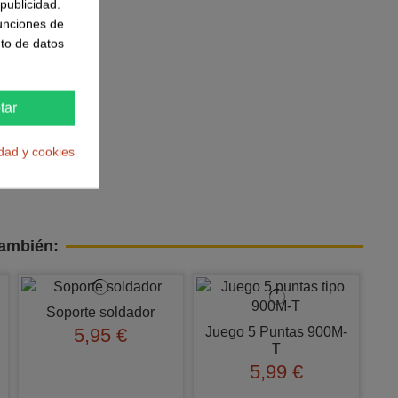
publicidad.
funciones de
to de datos
tar
idad y cookies
también:
Soporte soldador
Juego 5 Puntas 900M-
5,95 €
T
5,99 €