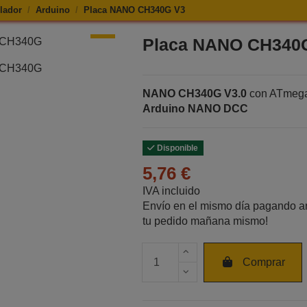
lador
Arduino
Placa NANO CH340G V3
de Placa NANO CH340G V3
Placa NANO CH340
NANO CH340G V3.0
con ATmega
Arduino NANO DCC
Disponible
5,76 €
IVA incluido
Envío en el mismo día pagando an
tu pedido mañana mismo!
Cantidad de unidades
Comprar