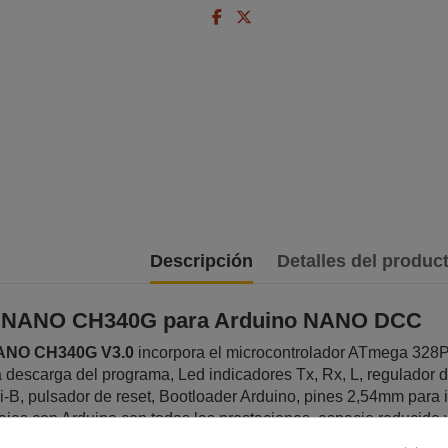
Descripción
Detalles del produc
n NANO CH340G para Arduino NANO DCC
ANO CH340G V3.0
incorpora el microcontrolador ATmega 328
a descarga del programa, Led indicadores Tx, Rx, L, regulador 
B, pulsador de reset, Bootloader Arduino, pines 2,54mm para in
es con Arduino con todas las prestaciones, espacio reducido y 