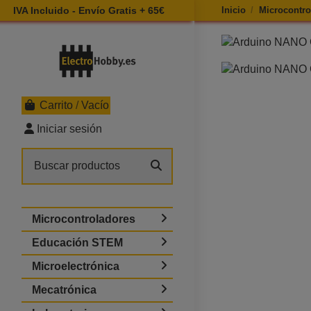
IVA Incluido - Envío Gratis + 65€
Inicio
Microcontro
Ampliar imagen 
Carrito
/
Vacío
Iniciar sesión
Microcontroladores
Educación STEM
Microelectrónica
Mecatrónica