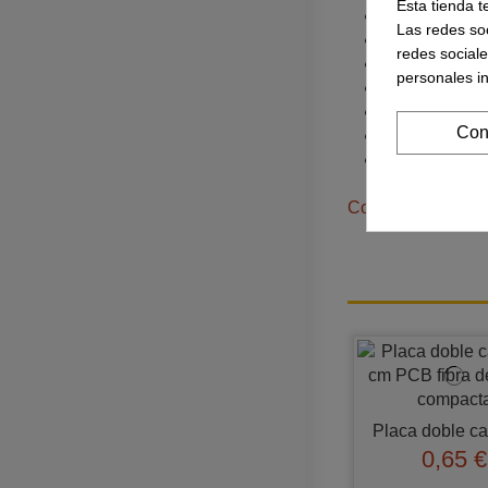
Esta tienda t
Rango de ali
Las redes soc
Voltaje de tr
redes social
Velocidad de 
personales i
Corriente I/O
Digital I/O pi
Con
Analogico I/O 
Memoria: 32K
Controladores C
Placa doble ca
0,65 €