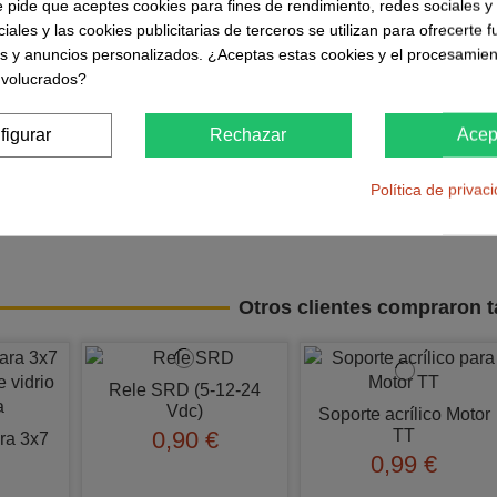
e pide que aceptes cookies para fines de rendimiento, redes sociales y 
mentacion: 7 - 12Vdc
iales y las cookies publicitarias de terceros se utilizan para ofrecerte 
abajo: 5Vdc
es y anuncios personalizados. ¿Aceptas estas cookies y el procesamien
reloj: 16Mhz
nvolucrados?
 x pin: 40mA
n: 14 ( 6 PWM )
figurar
Rechazar
Acep
pin: 8
b Flash - 2Kb SRAM - 1Kb EEprom
Política de privac
H340
Otros clientes compraron 
Rele SRD (5-12-24
Vdc)
Soporte acrílico Motor
TT
0,90 €
ra 3x7
0,99 €