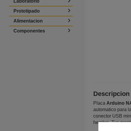
Laboratorio
Prototipado
Alimentacion
Componentes
Descripcio
Placa
Arduino N
automatico para l
conector USB mini-
hembra. Tus montaj