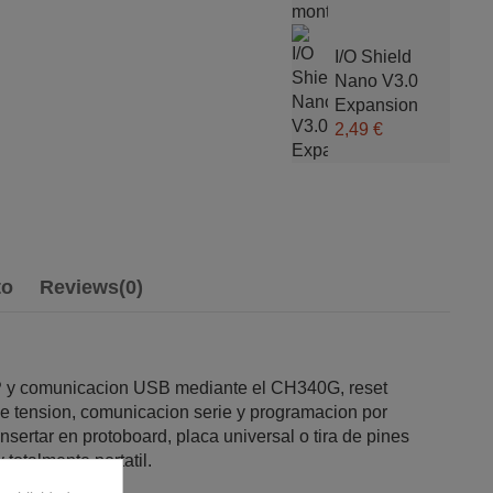
I/O Shield
Nano V3.0
Expansion
2,49 €
to
Reviews
(0)
P y comunicacion USB mediante el CH340G, reset
de tension, comunicacion serie y programacion por
sertar en protoboard, placa universal o tira de pines
totalmente portatil.