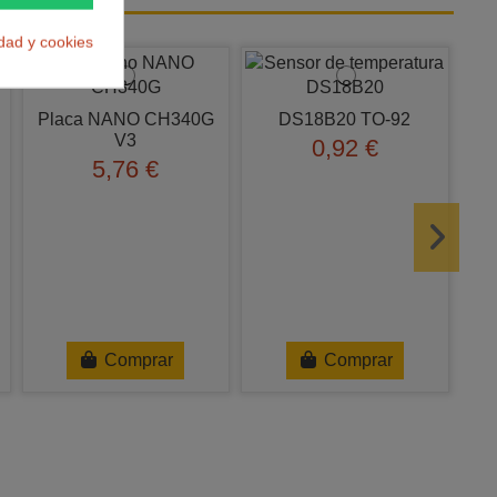
también:
idad y cookies
Placa NANO CH340G
DS18B20 TO-92
V3
0,92 €
5,76 €
C
Comprar
Comprar