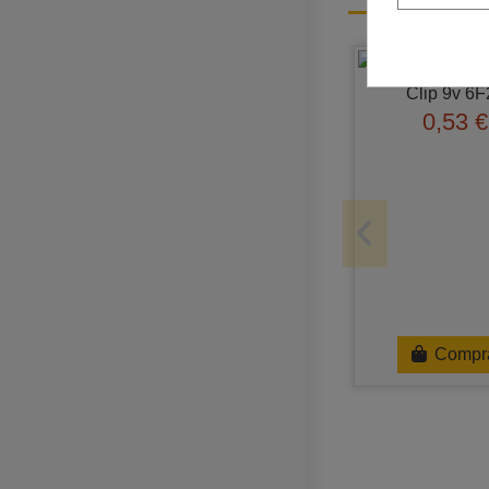
Clip 9v 6F
0,53 €
Compr