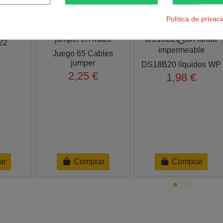
Otros clientes compraron 
Política de privac
22
Juego 65 Cables
jumper
DS18B20 líquidos WP
2,25 €
1,98 €
ar
Comprar
Comprar