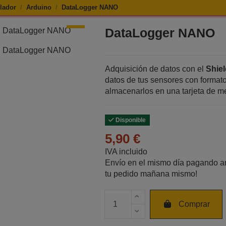
lador
Arduino
DataLogger NANO
de DataLogger NANO
DataLogger NANO
Adquisición de datos con el
Shie
datos de tus sensores con formato
almacenarlos en una tarjeta de 
Disponible
5,90 €
IVA incluido
Envío en el mismo día pagando an
tu pedido mañana mismo!
Cantidad de unidades
Comprar