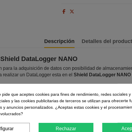
Descripción
Detalles del produc
 Shield DataLogger NANO
n para la adquisición de datos con posibilidad de almacenami
a realizar un DataLogger esta en el
Shield DataLogger NANO
to de datos mediante MicroSD o USB
e pide que aceptes cookies para fines de rendimiento, redes sociales y 
on fecha y hora mediante DS1307 (Reloj / Calendario)
iales y las cookies publicitarias de terceros se utilizan para ofrecerte 
spaldo para fecha y hora no incluida
es y anuncios personalizados. ¿Aceptas estas cookies y el procesamien
nvolucrados?
figurar
Rechazar
Acep