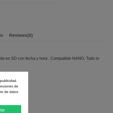
to
Reviews
(0)
ento en SD con fecha y hora , Compatible NANO. Todo lo
publicidad.
funciones de
to de datos
tar