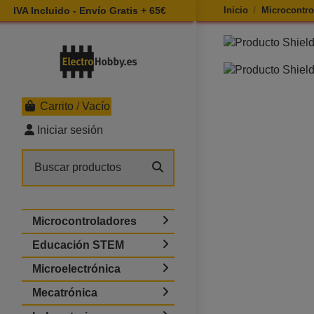
IVA Incluido - Envío Gratis + 65€
Inicio
Microcontro
Ampliar imagen 
Carrito
/
Vacío
Iniciar sesión
Microcontroladores
Educación STEM
Microelectrónica
Mecatrónica