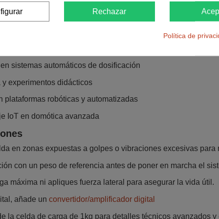
figurar
Rechazar
Acep
ndados
Política de privac
cas de cocina, laboratorio o industria
en sistemas automáticos de dosificación
 y experimentos didácticos
n plataformas robóticas y automatizadas
je IoT en domótica avanzada
ones
elda en zonas expuestas a golpes o vibraciones excesivas para
ación con un peso de referencia antes de poner en marcha el sis
a máxima ni apliques fuerza lateral para asegurar la vida útil.
ital, añade un
convertidor/amplificador digital
de la celda de carga de 1kg para detalles técnicos avanzados y 