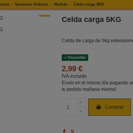
onica
Sensores Arduino
Medida
Celda carga 5KG
e Celda carga 5KG
Celda carga 5KG
Celda de carga de 5kg extensiomé
Disponible
2,99 €
IVA incluido
Envío en el mismo día pagando an
tu pedido mañana mismo!
Cantidad de unidades
Comprar