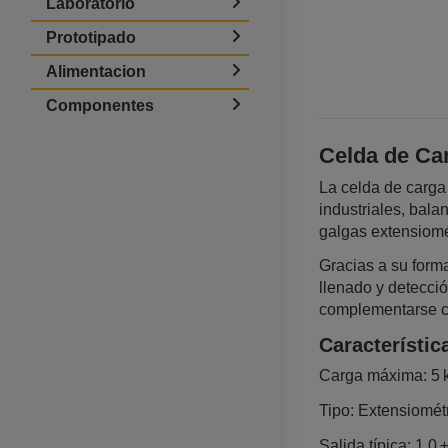
Laboratorio
Prototipado
Alimentacion
Componentes
Celda de Ca
La celda de carga
industriales, bal
galgas extensiomét
Gracias a su forma
llenado y detecció
complementarse co
Característic
Carga máxima: 5 
Tipo: Extensiomét
Salida típica: 1,0