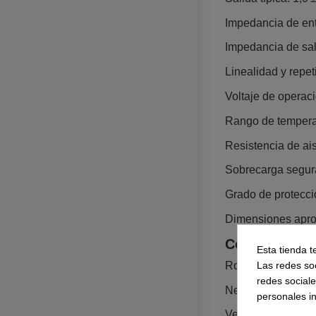
Impedancia de en
Impedancia de sal
Linealidad y repet
Voltaje de operac
Rango de temperat
Resistencia de a
Sobrecarga segur
Grado de protecci
Dimensiones apro
Configuración
Esta tienda t
Las redes soc
Rojo: Excitación +
redes social
Negro: Excitación
personales i
Verde: Señal +