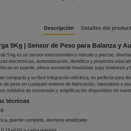
Descripción
Detalles del produc
rga 5Kg | Sensor de Peso para Balanza y A
 de 5 kg es un sensor extensiométrico robusto y preciso, diseñ
anzas electrónicas, automatización, domótica y proyectos educat
ricas en puente, ofrece excelente linealidad, baja histéresis y 
to compacto y su fácil integración eléctrica, es perfecta para de
n de peso en cualquier entorno de fabricación, laboratorio o pr
n módulos de conversión y amplificación disponibles en nuestr
as técnicas
kg
rica, puente completo, aluminio anodizado
 ± 0,15 mV/V a carga máxima