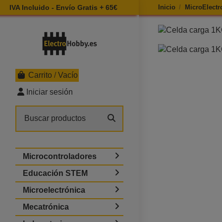
IVA Incluido - Envío Gratis + 65€
Inicio
MicroElectr
Ampliar imagen d
Carrito
/
Vacío
Iniciar sesión
Microcontroladores
Educación STEM
Microelectrónica
Mecatrónica