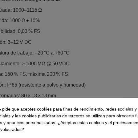
trada: 1000–1115 Ω
ida: 1000 Ω ± 10%
ibilidad: 0,03 % FS
ión: 3–12 V DC
ura de trabajo: –20 °C a +60 °C
islamiento: ≥ 1000 MΩ @ 50 VDC
a: 150 % FS, máxima 200 % FS
ón: IP65 (resistente a polvo y humedad)
ximadas: 80 × 13 × 13 mm
 de pines (4 hilos):
e pide que aceptes cookies para fines de rendimiento, redes sociales y 
iales y las cookies publicitarias de terceros se utilizan para ofrecerte 
es y anuncios personalizados. ¿Aceptas estas cookies y el procesamien
 –
nvolucrados?