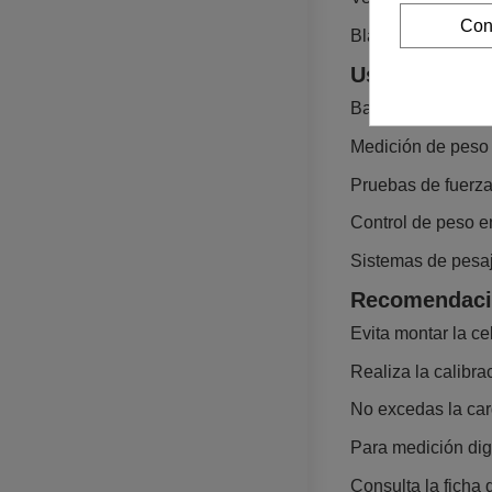
Con
Blanco: Señal –
Usos recome
Balanzas electróni
Medición de peso 
Pruebas de fuerza
Control de peso e
Sistemas de pesa
Recomendaci
Evita montar la c
Realiza la calibr
No excedas la carg
Para medición dig
Consulta la ficha 