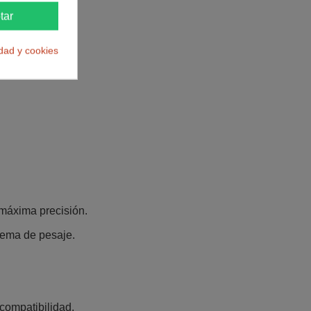
tar
idad y cookies
 máxima precisión.
tema de pesaje.
compatibilidad.