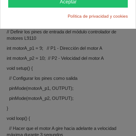
Aceptar
función loop(), se controla el motor A girando hacia adelante a
velocidad máxima durante 3 segundos, girando hacia atrás a
velocidad media durante 2 segundos, y luego deteniendo el
Política de privacidad y cookies
motor durante 1 segundo.
// Definir los pines de entrada del módulo controlador de
motores L9110
int motorA_p1 = 9; // P1 - Dirección del motor A
int motorA_p2 = 10; // P2 - Velocidad del motor A
void setup() {
// Configurar los pines como salida
pinMode(motorA_p1, OUTPUT);
pinMode(motorA_p2, OUTPUT);
}
void loop() {
// Hacer que el motor A gire hacia adelante a velocidad
máxima durante 3 segundos