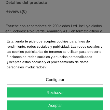
Detalles del producto
Reviews
(0)
Estuche con separadores de 200 diodos Led. Incluye diodos
en 5 colores: Rojo Verde, Amarillo y Azul en formato difuso y
Blancos en formato transparente. Recuerda que la pata larga
Esta tienda te pide que aceptes cookies para fines de
es el Ánodo o Positivo. Dispone de 2 tamaños de diodos Led,
rendimiento, redes sociales y publicidad. Las redes sociales y
3mm y 5mm.
las cookies publicitarias de terceros se utilizan para ofrecerte
Intensidad: 20 mA
funciones de redes sociales y anuncios personalizados.
¿Aceptas estas cookies y el procesamiento de datos
Voltaje por color:
personales involucrados?
Rojo 1,8V-2,3V
Verde 3,2V-3,4V
Configurar
Amarillo 1,8V-2,3V
Rechazar
Azul 3,0V-3,2V
Blanco 3,2V - 3,4V
Aceptar