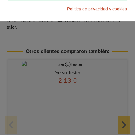
Se presentan en un estuche tipo maletín con separadores
que cuenta con unas medidas de 130 x 65 x 25 mm con 20
Política de privacidad y cookies
diodos Led de 5mm por color y 20 diodos Led de 3mm por
color. Para que nunca te falten diodos Led a la mano en tu
taller.
Otros clientes compraron también:
Servo Tester
2,13 €