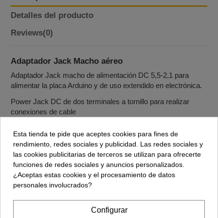
Detalles del producto
Reviews
(0)
Adaptador Jack Macho aéreo
Adaptador Jack macho de alimentación DC 5,5-2,1 para
alimentar la placa Arduino y de uso extendido en electrónica.
Power Jack DC de dos terminales a tornillo para realizar
conexiones de cable
Esta tienda te pide que aceptes cookies para fines de
rendimiento, redes sociales y publicidad. Las redes sociales y
Accesorios
las cookies publicitarias de terceros se utilizan para ofrecerte
funciones de redes sociales y anuncios personalizados.
¿Aceptas estas cookies y el procesamiento de datos
personales involucrados?
Jack DC Macho (5,5-2,1)
0,56 €
Configurar