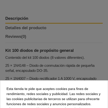
Descripción
Detalles del producto
Reviews
(0)
Kit 100 diodos de propósito general
Contenido del kit 100 diodos (8 valores diferentes).
25 × 1N4148 – Diodo de conmutación rápida de pequeña
señal, encapsulado DO‑35.
25 × 1N4007 – Diodo rectificador 1 A 1000 V, encapsulado
DO‑41.
Esta tienda te pide que aceptes cookies para fines de
10 × 1N5819 – Diodo Schottky 1 A 40 V, baja caída de
rendimiento, redes sociales y publicidad. Las redes sociales y
tensión, encapsulado DO‑41.
las cookies publicitarias de terceros se utilizan para ofrecerte
funciones de redes sociales y anuncios personalizados.
10 × 1N5399 – Diodo rectificador 1,5 A 1000 V, 4,8 W,