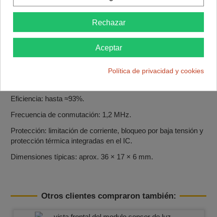
Ficha técnica
Tipo: convertidor DC‑DC Step‑Up (boost) basado en MT3608.
Rechazar
Voltaje de entrada: 2–24 V DC.
Voltaje de salida: 5–28 V DC ajustable mediante trimmer
Aceptar
(siempre > VIN).
Política de privacidad y cookies
Corriente de salida: hasta 2 A máx., recomendados ≤1–1,5 A
continuos con buena refrigeración.
Eficiencia: hasta ≈93%.
Frecuencia de conmutación: 1,2 MHz.
Protección: limitación de corriente, bloqueo por baja tensión y
protección térmica integradas en el IC.
Dimensiones típicas: aprox. 36 × 17 × 6 mm.
Otros clientes compraron también: