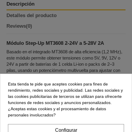
Descripción
Detalles del producto
Reviews
(0)
Módulo Step‑Up MT3608 2-24V a 5-28V 2A
Basado en el integrado MT3608 de alta eficiencia (1,2 MHz),
este módulo permite obtener tensiones como 5V, 9V, 12V o
24V a partir de baterías de 1 celda Li‑ion o packs de 2–3
pilas, usando un potenciómetro multivuelta para ajustar con
precisión el voltaje de salida.
Esta tienda te pide que aceptes cookies para fines de
El MT3608 integra un MOSFET de potencia y varias
rendimiento, redes sociales y publicidad. Las redes sociales y
protecciones (subtensión, limitación de corriente, protección
las cookies publicitarias de terceros se utilizan para ofrecerte
térmica), lo que mejora la fiabilidad frente a soluciones
funciones de redes sociales y anuncios personalizados.
discretas. Como todo convertidor boost, la salida siempre
¿Aceptas estas cookies y el procesamiento de datos
debe ser mayor que la entrada y la corriente disponible en la
personales involucrados?
salida será menor que la de entrada en proporción a la
ganancia de voltaje.
Configurar