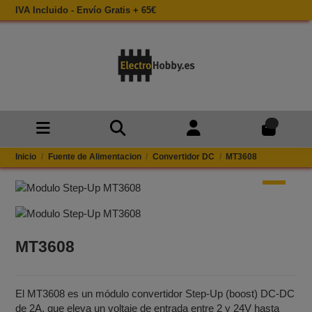
IVA Incluido - Envío Gratis + 65€
0
Inicio
Fuente de Alimentacion
Convertidor DC
MT3608
MT3608
El MT3608 es un módulo convertidor Step‑Up (boost) DC‑DC
de 2A, que eleva un voltaje de entrada entre 2 y 24V hasta