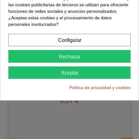
Detalles del producto
las cookies publicitarias de terceros se utilizan para ofrecerte
funciones de redes sociales y anuncios personalizados.
Reviews
(0)
¿Aceptas estas cookies y el procesamiento de datos
personales involucrados?
Perfecto para la entrada y salida de cables en tus montajes y
cuadros eléctricos. Para cable, manguera o sensores de 4 a
Configurar
6 mm aprox.
Rechazar
Otros clientes compraron también:
Aceptar
Política de privacidad y cookies
Led Amarillo 5mm
0,07 €