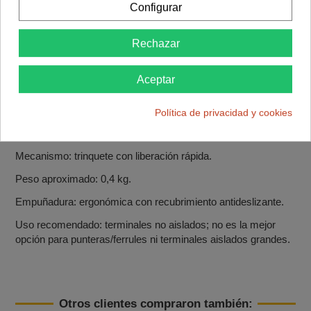
Configurar
Tipo: crimpadora de trinquete para terminales open barrel no
aislados.
Rechazar
Rango de cable: AWG 24–16 (≈0,25–1,5 mm²).
Aceptar
Terminales compatibles: Faston abiertos, Dupont, JST, Molex,
Amon, Amphenol y otros terminales de barril abierto.
Política de privacidad y cookies
Pasos/pitches soportados: 2,5 / 2,54 / 2,8 / 3,96 / 4,8 /
6,3mm.
Mecanismo: trinquete con liberación rápida.
Peso aproximado: 0,4 kg.
Empuñadura: ergonómica con recubrimiento antideslizante.
Uso recomendado: terminales no aislados; no es la mejor
opción para punteras/ferrules ni terminales aislados grandes.
Otros clientes compraron también: