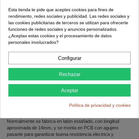
Esta tienda te pide que aceptes cookies para fines de
rendimiento, redes sociales y publicidad. Las redes sociales y
Descripción
las cookies publicitarias de terceros se utilizan para ofrecerte
Detalles del producto
funciones de redes sociales y anuncios personalizados.
¿Aceptas estas cookies y el procesamiento de datos
Reviews
(0)
personales involucrados?
Configurar
Este componente integra una lengüeta macho plana de 6,3 ×
0,8mm diseñada para montaje en PCB, de modo que la placa
pueda recibir una conexión Faston estándar sin necesidad de
Rechazar
cables soldados directamente al terminal de potencia. Se usa
mucho en equipos donde la placa debe conectar con
Aceptar
cableado externo de forma robusta y desmontable.
La ventaja del Faston PCB es que combina fijación mecánica
Política de privacidad y cookies
fuerte con una interfaz de desconexión rápida, reduciendo
tensiones en la soldadura y facilitando el mantenimiento.
Normalmente se fabrica en latón estañado, con longitud
aproximada de 14mm, y se monta en PCB con agujero
pasante para garantizar buena resistencia eléctrica y