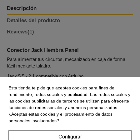
Descripción
Detalles del producto
Reviews
(1)
Conector Jack Hembra Panel
Para alimentar tus circuitos, mecanizado en caja de forma
fácil mediante taladro.
Jack 5,5 - 2,1 compatible con Arduino.
Esta tienda te pide que aceptes cookies para fines de
rendimiento, redes sociales y publicidad. Las redes sociales y
Accesorios
las cookies publicitarias de terceros se utilizan para ofrecerte
funciones de redes sociales y anuncios personalizados.
¿Aceptas estas cookies y el procesamiento de datos
personales involucrados?
Jack DC Macho (5,5-2,1)
0,56 €
Configurar