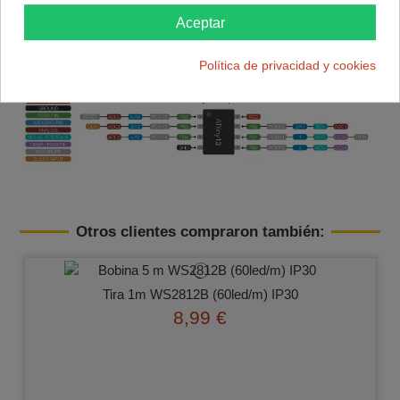
Frecuencia de operación: 20Mhz
Aceptar
Modelo: ATtiny13A P
Datasheet ATtiny13A
Política de privacidad y cookies
Otros clientes compraron también:
Tira 1m WS2812B (60led/m) IP30
8,99 €