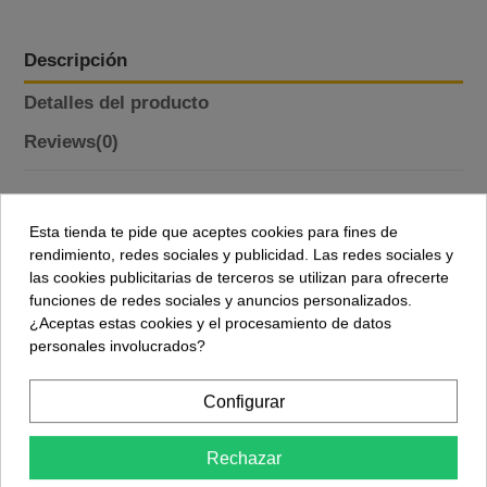
Descripción
Detalles del producto
Reviews
(0)
Descripción ATtiny13A PU-DIP8
Esta tienda te pide que aceptes cookies para fines de
El microcontrolador
ATtiny13A DIP8
es la elección perfecta
rendimiento, redes sociales y publicidad. Las redes sociales y
para su próximo proyecto. Este microcontrolador
AVR de 8
las cookies publicitarias de terceros se utilizan para ofrecerte
bits
basado en RISC de
alto rendimiento y bajo consumo
funciones de redes sociales y anuncios personalizados.
está repleto de características que incluyen memoria
flash
¿Aceptas estas cookies y el procesamiento de datos
ISP de 1 kB
, memoria
EEPROM de 64 bytes
, memoria
personales involucrados?
SRAM de 64 bytes
,
6 líneas de entrada/salida
de propósito
general,
32 registros de trabajo
de propósito general,
convertidor A/D de 10 bits
.
El ATtiny13A es
rentable y
una
Configurar
solución fiable para su próximo proyecto
.
Voltaje de operación: 1,8 a 5,5Vdc
Rechazar