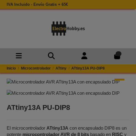
IVA Incluido - Envío Gratis + 65€
0
Inicio
Microcontrolador
ATtiny
ATtiny13A PU-DIP8
ATtiny13A PU-DIP8
El microcontrolador
ATtiny13A
con encapsulado DIP8 es un
potente
microcontrolador AVR de 8 bits
basado en
RISC
y