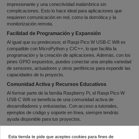
impresionante y una conectividad inalámbrica sin
complicaciones. Esto lo hace ideal para aplicaciones que
requieren comunicación en red, como la domótica y la
monitorización remota.
Facilidad de Programación y Expansión
Al igual que su predecesor, el Raspi Pico W USB-C Wifi es
compatible con MicroPython y C/C++, lo que facilita la
programación y la creación de aplicaciones. Además, con los
pines GPIO expuestos, puedes conectar una amplia variedad
de sensores, actuadores y otros periféricos para expandir las
capacidades de tu proyecto.
Comunidad Activa y Recursos Educativos
Al formar parte de la familia Raspberry Pi, el Raspi Pico W
USB-C Wifi se beneficia de una comunidad activa de
desarrolladores y entusiastas. Con acceso a tutoriales,
ejemplos de código y soporte en línea, siempre tendrás
ayuda disponible para tus proyectos.
Características:
Esta tienda te pide que aceptes cookies para fines de