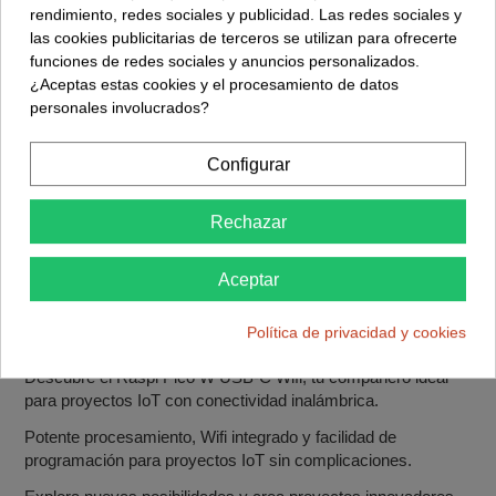
Procesador ARM Cortex-M0+ de Doble Núcleo a 133MHz
rendimiento, redes sociales y publicidad. Las redes sociales y
las cookies publicitarias de terceros se utilizan para ofrecerte
Conectividad Wifi Integrada para Proyectos IoT
funciones de redes sociales y anuncios personalizados.
Compatible con MicroPython y C/C++ para Programación
¿Aceptas estas cookies y el procesamiento de datos
Versátil
personales involucrados?
Pines GPIO Expuestos para Expansión y Conexión de
Periféricos
Configurar
Usos Frecuentes:
Rechazar
Monitorización Remota de Datos Ambientales
Control Remoto de Dispositivos y Sistemas Domóticos
Aceptar
Desarrollo de Aplicaciones IoT para el Hogar y la Industria
Política de privacidad y cookies
.
Descubre el Raspi Pico W USB-C Wifi, tu compañero ideal
para proyectos IoT con conectividad inalámbrica.
Potente procesamiento, Wifi integrado y facilidad de
programación para proyectos IoT sin complicaciones.