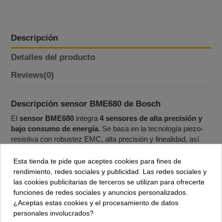
Descripción
Detalles del producto
Reviews
(0)
Descripción sensor BME680 de Bosch
El
sensor BME680
integra
4 sensores de alta precisión y
bajo consumo de energía
. Se basa en la tecnología piezo-
resistiva con robustez EMC, alta precisión y linealidad, así
como con estabilidad a largo plazo. Se ha diseñado para ser
conectado directamente a un microcontrolador por el bus I2C
Esta tienda te pide que aceptes cookies para fines de
o SPI.
rendimiento, redes sociales y publicidad. Las redes sociales y
las cookies publicitarias de terceros se utilizan para ofrecerte
Voltaje de alimentación: 3.3-5 VDC
funciones de redes sociales y anuncios personalizados.
¿Aceptas estas cookies y el procesamiento de datos
Interfaz de comunicación: I2C o SPI (3.3V)
personales involucrados?
I2C-Dirección: 0x76/0x77