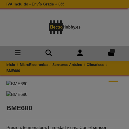
IVA Incluido - Envío Gratis + 65€
0
Inicio
MicroElectronica
Sensores Arduino
Climaticos
BME680
BME680
Presión, temperatura, humedad y gas. Con el
sensor