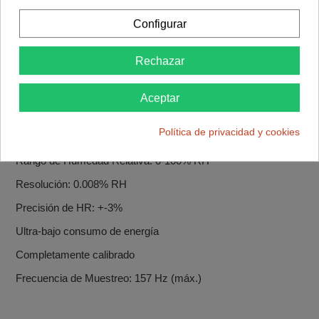
Rango de Presión: 300-1100 hPa
Configurar
Resolución Presión: 0.18 Pa
Rechazar
Precisión presión: +-0.12 hPa (aprox. +-1m)
Rango de Temperatura: -40°C a 85°C
Aceptar
Resolución de temperatura: 0.01°C
Política de privacidad y cookies
Precisión Temperatura: +-1°C
Rango de Humedad Relativa: 0-100% RH
Resolución: 0.008% RH
Precisión de HR: +-3%
Ultra-bajo consumo de energía
Completamente calibrado
Frecuencia de Muestreo: 157 Hz (máx.)