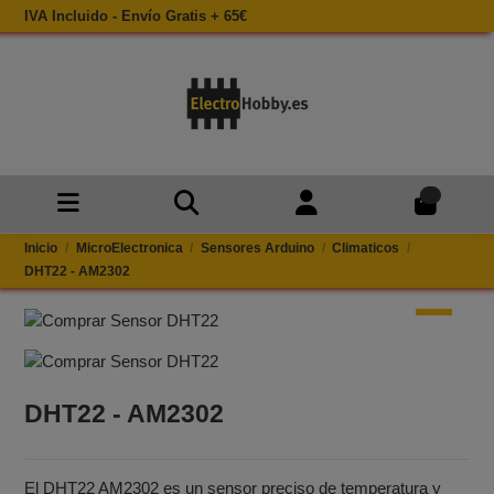
IVA Incluido - Envío Gratis + 65€
0
Inicio
MicroElectronica
Sensores Arduino
Climaticos
DHT22 - AM2302
DHT22 - AM2302
El DHT22 AM2302 es un sensor preciso de temperatura y