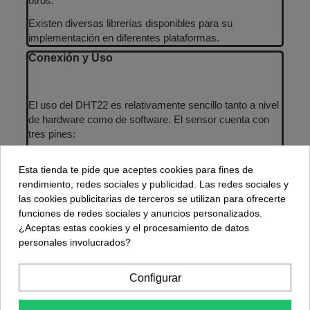
otros.
Existen diversas librerías disponibles para su
implementación en diferentes plataformas.
Conexión y Uso
El uso del DHT22 es relativamente sencillo tanto a nivel
de hardware como de software. El sensor cuenta con
tres pines:
Alimentación (VCC)
: se conecta a una fuente de 3-5V.
Esta tienda te pide que aceptes cookies para fines de
Datos (DATA)
: se conecta a un pin digital de nuestro
rendimiento, redes sociales y publicidad. Las redes sociales y
microcontrolador.
las cookies publicitarias de terceros se utilizan para ofrecerte
funciones de redes sociales y anuncios personalizados.
Tierra (GND)
: se conecta a la tierra (0V) del circuito.
¿Aceptas estas cookies y el procesamiento de datos
Comparación
personales involucrados?
Configurar
El DHT22 ofrece una mejor resolución, mayor precisión y
un empaque más robusto en comparación con su