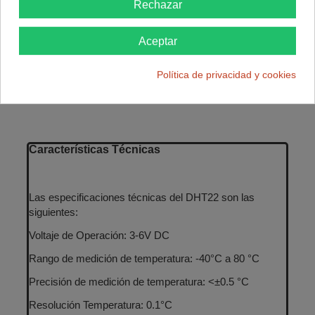
homólogo, el DHT11. Esto lo convierte en una opción
Rechazar
más atractiva para proyectos que requieren de una
mayor precisión en las mediciones.
Aceptar
Cada sensor DHT22 es calibrado en la fábrica. Esto
garantiza una alta estabilidad y fiabilidad en las
Política de privacidad y cookies
mediciones a lo largo del tiempo.
Características Técnicas
Las especificaciones técnicas del DHT22 son las
siguientes:
Voltaje de Operación: 3-6V DC
Rango de medición de temperatura: -40°C a 80 °C
Precisión de medición de temperatura: <±0.5 °C
Resolución Temperatura: 0.1°C