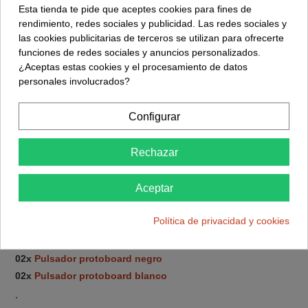
01x
Placa ESP32 CAM - OV2640
Esta tienda te pide que aceptes cookies para fines de
01x
Base Programación ESP32 CAM
rendimiento, redes sociales y publicidad. Las redes sociales y
01x Cable microUSB 1m
las cookies publicitarias de terceros se utilizan para ofrecerte
funciones de redes sociales y anuncios personalizados.
01x
Protoboard 400
¿Aceptas estas cookies y el procesamiento de datos
30x
Cables de conexión dupont
(M-M) (M-H) (H-H)
personales involucrados?
07x Resistencias (270 - 4k7 - 10k)
.
Configurar
HMI (Interfaz Hombre Maquina)
01x
Pantalla OLED 128x64
Rechazar
01x
Modulo Led RGB 10mm
01x
Modulo Semáforo - Led 10mm
Aceptar
01x
Buzzer activo 3V
Política de privacidad y cookies
06x
Led 5mm colores
01x
Mini interruptor conmutador protoboard
02x
Pulsador protoboard negro
02x
Pulsador protoboard blanco
.