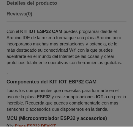
Detalles del producto
Reviews
(0)
Con el
KIT IOT ESP32 CAM
puedes programar desde el
Arduino IDE de la misma forma que una placa Arduino pero
incorporando muchas mas prestaciones y potencia, de lo
más destacado su conectividad Wifi con la que puedes
adentrarte en el mundo del Internet de las cosas y crear
prototipos totalmente operativos con herramientas gratuitas.
.
Componentes del
KIT IOT ESP32 CAM
Todos los componentes que necesitas para formarte en el
uso de la placa
ESP32
y realizar aplicaciones
IOT
a un precio
increíble. Recuerda que puedes complementarlo con mas
sensores o accesorios que disponemos en la tienda.
MCU (Microcontrolador ESP32 y accesorios)
01x
Placa ESP32 DEVKIT