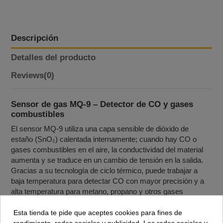
Descripción
Detalles del producto
Reviews
(0)
Sensor de gas MQ‑9 – Detector de CO y gases
combustibles
El sensor MQ‑9 utiliza una capa sensible de dióxido de
estaño (SnO₂) calentada internamente; cuando hay CO o
gases combustibles en el aire, la conductividad del material
aumenta y se traduce en un cambio de tensión en la salida.
Gracias a su tecnología de ciclo térmico, puede trabajar a
baja temperatura para detectar CO con mayor precisión y a
alta temperatura para metano, propano y otros gases
combustibles, “limpiando” el sensor en cada ciclo.
Esta tienda te pide que aceptes cookies para fines de
Los módulos basados en MQ‑9 incorporan un potenciómetro