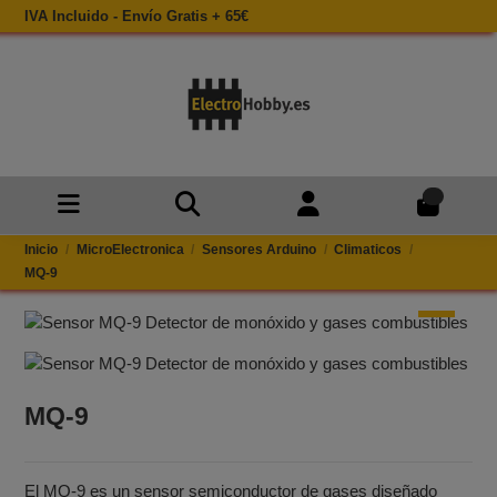
IVA Incluido - Envío Gratis + 65€
0
Inicio
MicroElectronica
Sensores Arduino
Climaticos
MQ‑9
MQ‑9
El MQ‑9 es un sensor semiconductor de gases diseñado