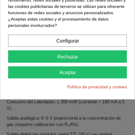
rendimiento, redes sociales y publicidad. Las redes sociales y
y un comparador LM393 que ofrecen una salida digital de
las cookies publicitarias de terceros se utilizan para ofrecerte
alarma, además de la salida analógica proporcional a la
funciones de redes sociales y anuncios personalizados.
concentración de gas. Es una solución económica para
¿Aceptas estas cookies y el procesamiento de datos
proyectos de alarma de fugas de gas, monitorización de CO
personales involucrados?
en garajes o calderas y sistemas de seguridad doméstica o
industrial (siempre como ayuda, no como sustituto de
Configurar
detectores certificados).
Ficha técnica
Rechazar
Gases detectados: monóxido de carbono (CO) y gases
combustibles (metano, propano, GLP, hidrógeno, etc.).
Aceptar
Rango de detección típico: 10–1000 ppm de CO, 100–10000
ppm de gas combustible.
Política de privacidad y cookies
Tensión de alimentación del módulo: 5 V DC.
Consumo del calentador: ≤ 350 mW (corriente < 180 mA a 5
V).
Salida analógica: 0–5 V proporcional a la concentración de
gas (requiere calibración con R₀/Rs).
Salida digital (en módulo): señal TTL 0/5 V con umbral