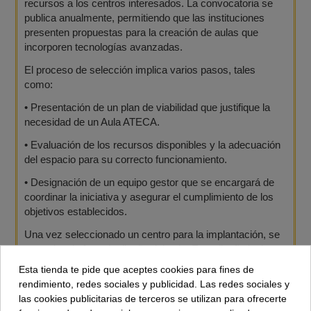
recursos a los centros interesados. La convocatoria se
publica anualmente, permitiendo que las instituciones
presenten propuestas para la creación de aulas que
incorporen tecnologías avanzadas.
El proceso de selección implica varios pasos, tales
como:
•
Presentación de un plan de viabilidad que justifique la
necesidad de un Aula ATECA.
•
Evaluación de los recursos disponibles y la adecuación
del espacio para su correcto funcionamiento.
•
Designación de un equipo gestor que se encargará de
coordinar la iniciativa y asegurar el cumplimiento de los
objetivos establecidos.
Una vez seleccionado un centro para la implantación, se
procede a la fase de diseño del aula. Este diseño incluye
la planificación de los equipamientos necesarios, así
Esta tienda te pide que aceptes cookies para fines de
como el establecimiento de una metodología de
rendimiento, redes sociales y publicidad. Las redes sociales y
enseñanza que fomente el aprendizaje activo y práctico.
las cookies publicitarias de terceros se utilizan para ofrecerte
Con la actual inversión en programas como