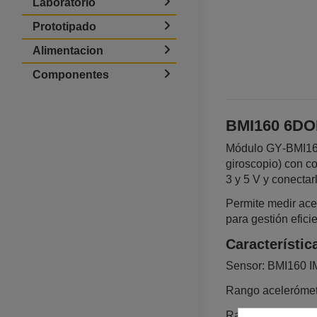
Laboratorio
Prototipado
Alimentacion
Componentes
BMI160 6DOF
Módulo GY‑BMI160 
giroscopio) con c
3 y 5 V y conectar
Permite medir acel
para gestión efici
Característic
Sensor: BMI160 IMU
Rango acelerómetro
Rango giroscopio: 