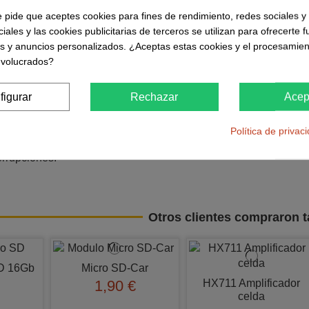
e pide que aceptes cookies para fines de rendimiento, redes sociales y 
s en acelerómetro y giroscopio.
iales y las cookies publicitarias de terceros se utilizan para ofrecerte 
chip: 1,71 V a 3,6 V; en el módulo GY‑BMI160 se admite típicame
es y anuncios personalizados. ¿Aceptas estas cookies y el procesamien
nvolucrados?
nte: ≈0,9–0,95 mA con acelerómetro y giroscopio activos en m
unicación: I2C hasta 3,4 MHz. SPI hasta 10 MHz.
figurar
Rechazar
Acep
B para almacenamiento de muestras y reducción de carga en el 
Política de privac
as: detección de movimiento 6D, paso a paso (step counter), an
errupciones.
Otros clientes compraron 
D​ 16Gb
Micro SD-Car
HX711 Amplificador
1,90 €
celda