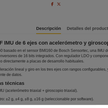
Descripción
Detalles del produc
 IMU de 6 ejes con acelerómetro y girosco
basado en el sensor BMI160 de Bosch Sensortec, una IMU de 6
onversores de 16 bits integrados. Con regulador LDO y compone
lo directamente a placas de desarrollo habituales.
eración lineal y giro en los tres ejes con rangos configurables,
ente de datos.
as técnicas
 (acelerómetro triaxial + giroscopio triaxial).
: ±2 g, ±4 g, ±8 g, ±16 g (seleccionable por software).
±125 °/s a ±2000 °/s (seleccionable).