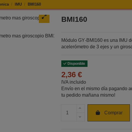
onica
IMU
BMI160
e BMI160
BMI160
Módulo GY‑BMI160 es una IMU de 
acelerómetro de 3 ejes y un giros
Disponible
2,36 €
IVA incluido
Envío en el mismo día pagando an
tu pedido mañana mismo!
Cantidad de unidades
Comprar