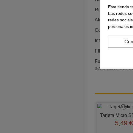
Esta tienda t
Resolución: 16 bit
Las redes soc
Alimentación del 
redes social
personales i
Consumo de corrie
Interfaces de com
Con
FIFO interna: 1 k
Funciones avanzad
generación de int
Tarjeta Micro S
5,49 €