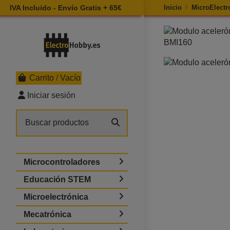
IVA Incluido - Envío Gratis + 65€
Inicio
MicroElectr
Ampliar imagen d
Carrito
/
Vacío
Iniciar sesión
Microcontroladores
Educación STEM
Microelectrónica
Mecatrónica