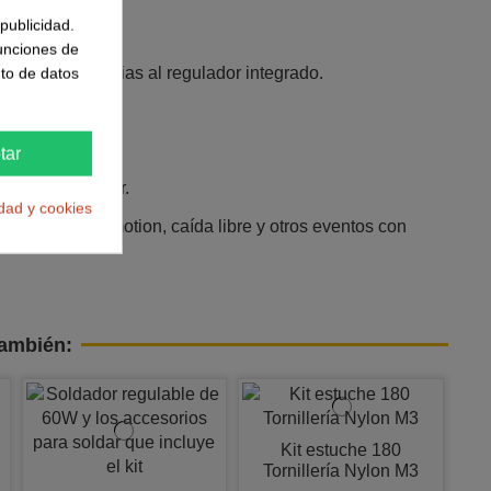
publicidad.
funciones de
nte 3–5 V gracias al regulador integrado.
to de datos
odo normal.
tar
microcontrolador.
idad y cookies
y‑motion/no‑motion, caída libre y otros eventos con
también:
Kit estuche 180
Tornillería Nylon M3