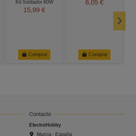
6,05 €
Kit Soldador 60W
15,99 €
In
Comprar
Comprar
Contacto
ElectroHobby
Murcia - España