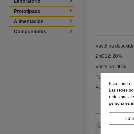
Laboratorio
Prototipado
Alimentacion
Componentes
Vaselina desoxidan
ZnC12: 20%
Vaselina: 80%
Punto de Fusión: 
Esta tienda t
Punto de ignición
Las redes soc
redes social
personales i
Con