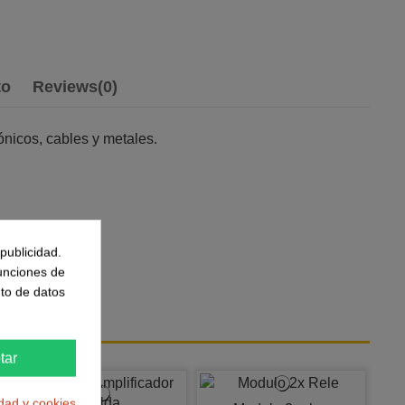
to
Reviews
(0)
nicos, cables y metales.
publicidad.
funciones de
to de datos
también:
tar
idad y cookies