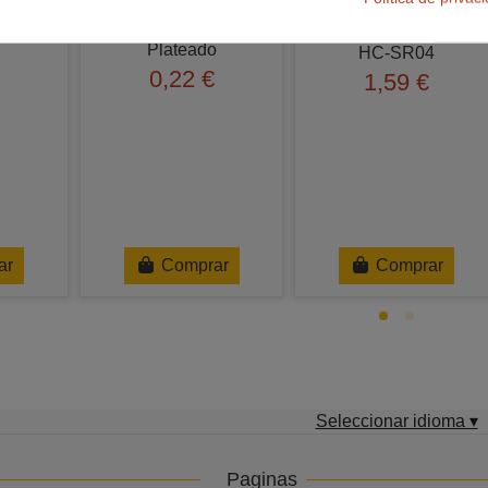
 28mm
Tira 40 pin macho
Plateado
HC-SR04
0,22 €
1,59 €
ar
Comprar
Comprar
Seleccionar idioma ▾
Paginas