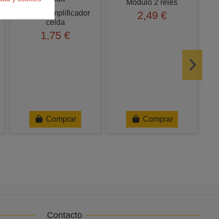
Modulo 2 reles
HX711 Amplificador
2,49 €
celda
1,75 €
Comprar
Comprar
Contacto