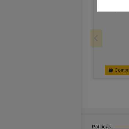
Altavoz 1W -
1,20 €
Compr
Politicas