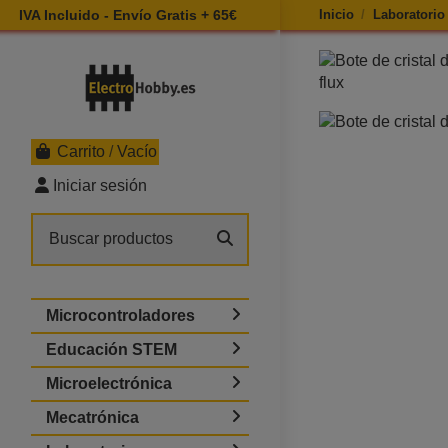
IVA Incluido - Envío Gratis + 65€
Inicio
Laboratorio
Ampliar imagen de
Carrito
/
Vacío
Iniciar sesión
Microcontroladores
Educación STEM
Microelectrónica
Mecatrónica