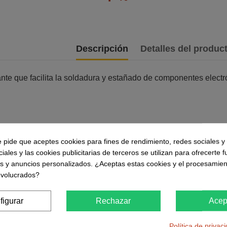
Descripción
Detalles del produc
te que facilita la soldadura y estañado
de componentes electró
38 a 60 ºC
e pide que aceptes cookies para fines de rendimiento, redes sociales y 
: 205 ºC
iales y las cookies publicitarias de terceros se utilizan para ofrecerte 
es y anuncios personalizados. ¿Aceptas estas cookies y el procesamien
nvolucrados?
Otros clientes compraron 
figurar
Rechazar
Acep
Política de privac