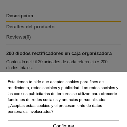
Descripción
Detalles del producto
Reviews
(0)
200 diodos rectificadores en caja organizadora
Contenido del kit 20 unidades de cada referencia = 200
diodos totales.
1N4001 – 50 V, 1 A (rectificador general).
Esta tienda te pide que aceptes cookies para fines de
1N4002 – 100 V, 1 A.
rendimiento, redes sociales y publicidad. Las redes sociales y
las cookies publicitarias de terceros se utilizan para ofrecerte
1N4003 – 200 V, 1 A.
funciones de redes sociales y anuncios personalizados.
1N4004 – 400 V, 1 A.
¿Aceptas estas cookies y el procesamiento de datos
personales involucrados?
1N4005 – 600 V, 1 A.
1N4006 – 800 V, 1 A.
Configurar