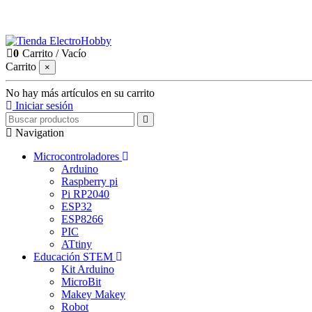
0
Carrito
/
Vacío
Carrito
×
No hay más artículos en su carrito
Iniciar sesión
Navigation
Microcontroladores
Arduino
Raspberry pi
Pi RP2040
ESP32
ESP8266
PIC
ATtiny
Educación STEM
Kit Arduino
MicroBit
Makey Makey
Robot