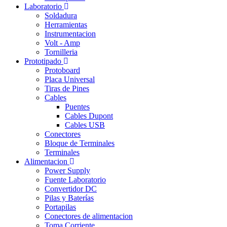
Laboratorio
Soldadura
Herramientas
Instrumentacion
Volt - Amp
Tornilleria
Prototipado
Protoboard
Placa Universal
Tiras de Pines
Cables
Puentes
Cables Dupont
Cables USB
Conectores
Bloque de Terminales
Terminales
Alimentacion
Power Supply
Fuente Laboratorio
Convertidor DC
Pilas y Baterías
Portapilas
Conectores de alimentacion
Toma Corriente