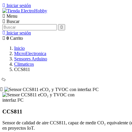
Iniciar sesión
Menu
Buscar
Iniciar sesión
0
Carrito
Inicio
MicroElectronica
Sensores Arduino
Climaticos
CCS811
Ampliar imagen de CCS811
CCS811
Sensor de calidad de aire CCS811, capaz de medir CO₂ equivalente (eC
en proyectos IoT.