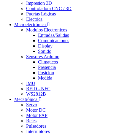
Impresion 3D
Controladora CNC / 3D
Puertas Lógicas
Electrica
Microelectrónica
Modulos Electronicos
Entradas/Salidas
Comunicaciones
Display
Sonido
Sensores Arduino
Climaticos
Presencia
Posicion
Medida
IMU
RFID - NFC
WS2812B
Mecatrónica
Servo
Motor DC
Motor PAP
Reles
Pulsadores
Interruptores