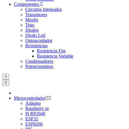
Componentes
Circuitos Integrados
Transistores
Mosfet
Triac
Diodos
Diodo Led
Optoacoplador
Resistencias
Resistencia Fija
Resistencia Variable
Condensadores
Potenciometros
Microcontrolador
Arduino
Raspberry pi
Pi RP2040
ESP32
ESP8266