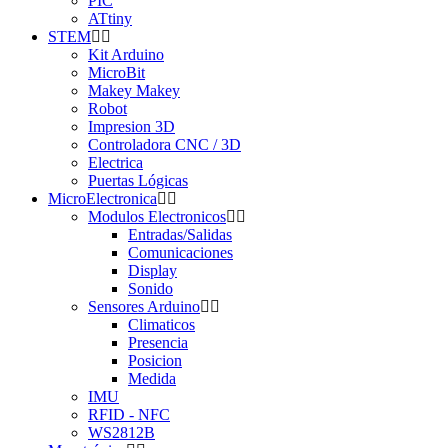
PIC
ATtiny
STEM
Kit Arduino
MicroBit
Makey Makey
Robot
Impresion 3D
Controladora CNC / 3D
Electrica
Puertas Lógicas
MicroElectronica
Modulos Electronicos
Entradas/Salidas
Comunicaciones
Display
Sonido
Sensores Arduino
Climaticos
Presencia
Posicion
Medida
IMU
RFID - NFC
WS2812B