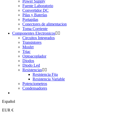
Power Supply
Fuente Laboratorio
Convertidor DC
Pilas y Baterías
Portapilas
Conectores de alimentacion
Toma Corriente
Componentes Electronicos
Circuitos Integrados
Transistores
Mosfet
Triac
Optoacoplador
Diodos
Diodo Led
Resistencias
Resistencia Fija
Resistencia Variable
Potenciometros
Condensadores
Español
EUR €