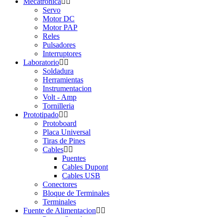
Mecatrónica
Servo
Motor DC
Motor PAP
Reles
Pulsadores
Interruptores
Laboratorio
Soldadura
Herramientas
Instrumentacion
Volt - Amp
Tornilleria
Prototipado
Protoboard
Placa Universal
Tiras de Pines
Cables
Puentes
Cables Dupont
Cables USB
Conectores
Bloque de Terminales
Terminales
Fuente de Alimentacion