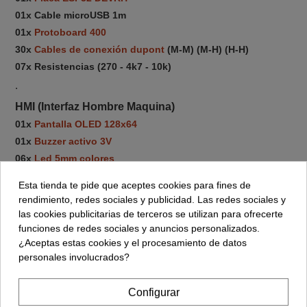
01x Cable microUSB 1m
01x
Protoboard 400
30x
Cables de conexión dupont
(M-M) (M-H) (H-H)
07x Resistencias (270 - 4k7 - 10k)
.
HMI (Interfaz Hombre Maquina)
01x
Pantalla OLED 128x64
01x
Buzzer activo 3V
06x
Led 5mm colores
01x
Led RGB 10mm
Esta tienda te pide que aceptes cookies para fines de
01x
Mini interruptor conmutador protoboard
rendimiento, redes sociales y publicidad. Las redes sociales y
02x
Pulsador protoboard negro
las cookies publicitarias de terceros se utilizan para ofrecerte
02x
Pulsador protoboard blanco
funciones de redes sociales y anuncios personalizados.
¿Aceptas estas cookies y el procesamiento de datos
.
personales involucrados?
Sensores (Recolección de datos del entorno)
01x
BMP180 Presión Barométrica
Configurar
01x
DHT11 Temperatura y humedad