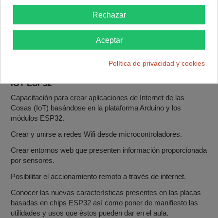
01x
TEMT6000 Intensidad luminosa del espectro visible
Rechazar
01x
PIR HC-SR501 Movimiento
01x
Pica humedad del suelo
Aceptar
01x
LDR Luz
.
Política de privacidad y cookies
Que conocimientos se pueden adquirir con el KIT
IOT ESP32
Capacitación para crear aplicaciones de Internet de las
Cosas (IoT) basándose en la plataforma Arduino y los
módulos ESP32.
Crear y unirse a redes Wifi desde microcontroladores.
Crear entornos web que presenten información proporcionada
por sensores.
Posibilitar el accionamiento remoto a través de internet.
Conocer las nuevas características presentes en las placas
basadas en chips ESP32 así como poner de manifiesto las
utilidades y usos que éstos pueden dar en el aula.