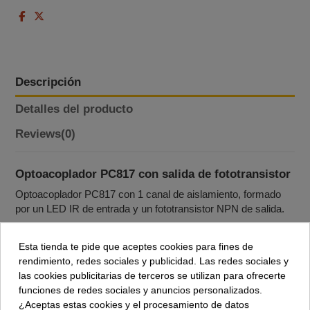
Descripción
Detalles del producto
Reviews
(0)
Optoacoplador PC817 con salida de fototransistor
Optoacoplador PC817 con 1 canal de aislamiento, formado
por un LED IR de entrada y un fototransistor NPN de salida.
Encapsulado DIP‑4 de tamaño reducido, apto para montaje
THT en placas y protoboards.
Esta tienda te pide que aceptes cookies para fines de
rendimiento, redes sociales y publicidad. Las redes sociales y
Diseñado para aplicaciones de aislamiento de señales,
las cookies publicitarias de terceros se utilizan para ofrecerte
realimentación en fuentes conmutadas y protección de
funciones de redes sociales y anuncios personalizados.
entradas/salidas de microcontroladores.
¿Aceptas estas cookies y el procesamiento de datos