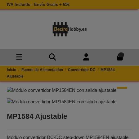
IVA Incluido - Envío Gratis + 65€
0
Inicio
Fuente de Alimentacion
Convertidor DC
MP1584
Ajustable
MP1584 Ajustable
Módulo convertidor DC‑DC step‑down MP1584EN ajustable