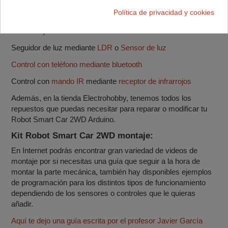
Sigue líneas
Política de privacidad y cookies
Contador de vueltas de la rueda para calcular el espacio
recorrido y la velocidad
Seguidor de luz mediante
LDR
o
Sensor de luz
Control con teléfono mediante bluetooth
Control con
mando IR
mediante
receptor de infrarrojos
Además, en la tienda Electrohobby, tenemos todos los
repuestos que puedas necesitar para reparar o modificar tu
Robot Smart Car 2WD Arduino.
Kit Robot Smart Car 2WD montaje:
En Internet podrás encontrar gran variedad de videos de
montaje por si necesitas una guía que seguir a la hora de
montar la parte mecánica, también hay disponibles ejemplos
de programación para los distintos tipos de funcionamiento
dependiendo de los sensores o controles que le quieras
añadir.
Aquí te dejo una guía escrita por el profesor Javier García