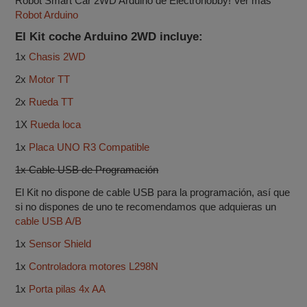
Robot Smart Car 2WD Arduino de Electrohobby! Ver mas
Robot Arduino
El Kit coche Arduino 2WD incluye:
1x
Chasis 2WD
2x
Motor TT
2x
Rueda TT
1X
Rueda loca
1x
Placa UNO R3 Compatible
1x Cable USB de Programación
El Kit no dispone de cable USB para la programación, así que
si no dispones de uno te recomendamos que adquieras un
cable USB A/B
1x
Sensor Shield
1x
Controladora motores L298N
1x
Porta pilas 4x AA