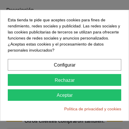
Descripción
Esta tienda te pide que aceptes cookies para fines de
Detalles del producto
rendimiento, redes sociales y publicidad. Las redes sociales y
Reviews
(0)
las cookies publicitarias de terceros se utilizan para ofrecerte
funciones de redes sociales y anuncios personalizados.
¿Aceptas estas cookies y el procesamiento de datos
Modulo Bluetooth HC-06 controla o monitoriza tu proyecto
personales involucrados?
desde el ordenador, tablet, teléfono.
El modulo transceptor (transmisión / recepción) HC-06
Configurar
permite conexiones inalámbricas bluetooth como esclavo,
funciona de forma transparente como si realizáramos una
Rechazar
conexión serie RS-232 TTL con cable.
Gracias al adaptador base de conexión que incorpora se
Aceptar
puede usar con alimentación y datos de 3,3 a 6 Vdc.
Política de privacidad y cookies
Otros clientes compraron también: